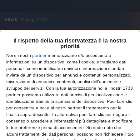
15 mag 2020
NEWS
Gigi D'Alessio Day: “Penso a una grande
concerto per Napoli e il Sud”
Il rispetto della tua riservatezza è la nostra
priorità
L'album Noi due, Sanremo, il dialetto, le parole di
Zeffirelli e la cucina
Noi e i nostri
partner
memorizziamo e/o accediamo a
informazioni su un dispositivo, come i cookie, e trattiamo dati
personali, come identificatori univoci e informazioni standard
inviate da un dispositivo per annunci e contenuti personalizzati,
misurazione di annunci e contenuti, analisi dell'audience e
sviluppo dei servizi.
Con la tua autorizzazione noi e i nostri 1733
partner possiamo utilizzare dati precisi di geolocalizzazione e
identificazione tramite la scansione del dispositivo. Puoi fare clic
per consentire a noi e ai nostri partner il trattamento per le
finalità sopra descritte. In alternativa puoi fare clic per negare il
consenso o accedere a informazioni più dettagliate e modificare
le tue preferenze prima di acconsentire.
Si rende noto che
alcuni trattamenti dei dati personali possono non richiedere il tuo