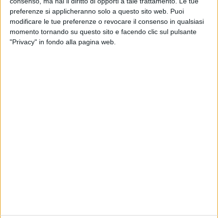
consenso, ma hai il diritto di opporti a tale trattamento. Le tue
preferenze si applicheranno solo a questo sito web. Puoi
modificare le tue preferenze o revocare il consenso in qualsiasi
momento tornando su questo sito e facendo clic sul pulsante
13 mag 2020
NEWS
"Privacy" in fondo alla pagina web.
Ecco il Gigi D'Alessio Day: sarà
protagonista su Instagram e Radio Italia
Racconterà la sua giornata e la sua musica nel nostro
venerdì
Chi siamo
Contattaci
Privacy
Lavora con noi
Pubblicita'
Regolamenti