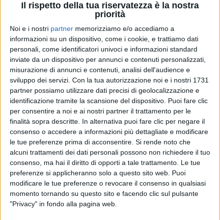
Il rispetto della tua riservatezza è la nostra
priorità
Noi e i nostri
partner
memorizziamo e/o accediamo a
informazioni su un dispositivo, come i cookie, e trattiamo dati
10 feb 2020
NEWS
personali, come identificatori univoci e informazioni standard
inviate da un dispositivo per annunci e contenuti personalizzati,
Gianni Morandi commenta la vittoria del
misurazione di annunci e contenuti, analisi dell'audience e
film premio Oscar Parasite
sviluppo dei servizi.
Con la tua autorizzazione noi e i nostri 1731
partner possiamo utilizzare dati precisi di geolocalizzazione e
Nella pellicola c’è la canzone In ginocchio da te
identificazione tramite la scansione del dispositivo. Puoi fare clic
per consentire a noi e ai nostri partner il trattamento per le
di
Mara Bizzoco
finalità sopra descritte. In alternativa puoi fare clic per negare il
consenso o accedere a informazioni più dettagliate e modificare
le tue preferenze prima di acconsentire.
Si rende noto che
alcuni trattamenti dei dati personali possono non richiedere il tuo
consenso, ma hai il diritto di opporti a tale trattamento. Le tue
preferenze si applicheranno solo a questo sito web. Puoi
modificare le tue preferenze o revocare il consenso in qualsiasi
momento tornando su questo sito e facendo clic sul pulsante
"Privacy" in fondo alla pagina web.
Chi siamo
Contattaci