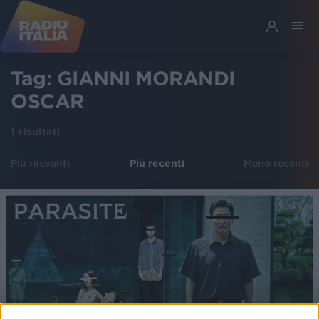
Tag:
GIANNI MORANDI
OSCAR
1
risultati
Più rilevanti
Più recenti
Meno recenti