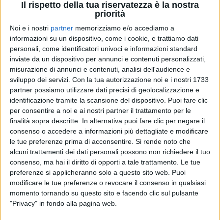
Il rispetto della tua riservatezza è la nostra
priorità
Noi e i nostri
partner
memorizziamo e/o accediamo a
informazioni su un dispositivo, come i cookie, e trattiamo dati
22 dic 2019
NEWS
personali, come identificatori univoci e informazioni standard
Gianna Nannini e Coez ci danno un Motivo
inviate da un dispositivo per annunci e contenuti personalizzati,
per iniziare bene il 2020
misurazione di annunci e contenuti, analisi dell'audience e
sviluppo dei servizi.
Con la tua autorizzazione noi e i nostri 1733
Arriva la nuova canzone di Gianna dopo il successo
partner possiamo utilizzare dati precisi di geolocalizzazione e
de “La differenza”
identificazione tramite la scansione del dispositivo. Puoi fare clic
per consentire a noi e ai nostri partner il trattamento per le
di
Andrea Daz
finalità sopra descritte. In alternativa puoi fare clic per negare il
consenso o accedere a informazioni più dettagliate e modificare
le tue preferenze prima di acconsentire.
Si rende noto che
alcuni trattamenti dei dati personali possono non richiedere il tuo
consenso, ma hai il diritto di opporti a tale trattamento. Le tue
preferenze si applicheranno solo a questo sito web. Puoi
modificare le tue preferenze o revocare il consenso in qualsiasi
momento tornando su questo sito e facendo clic sul pulsante
"Privacy" in fondo alla pagina web.
Chi siamo
Contattaci