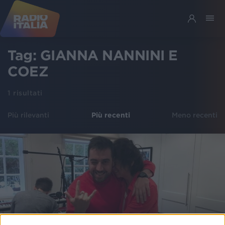
Tag:
GIANNA NANNINI E
COEZ
1
risultati
Più rilevanti
Più recenti
Meno recenti