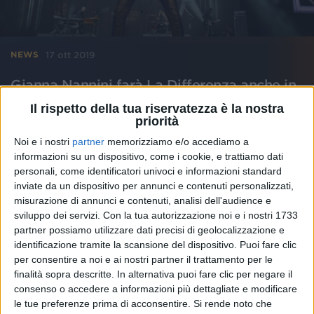
17 ott 2019
NEWS
Gianna Nannini farà La Differenza anche in
Europa: le date dei concerti
Il rispetto della tua riservatezza è la nostra
priorità
Prosegue il conto alla rovescia verso l'uscita del
nuovo album
Noi e i nostri
partner
memorizziamo e/o accediamo a
informazioni su un dispositivo, come i cookie, e trattiamo dati
di
Andrea Daz
personali, come identificatori univoci e informazioni standard
inviate da un dispositivo per annunci e contenuti personalizzati,
misurazione di annunci e contenuti, analisi dell'audience e
sviluppo dei servizi.
Con la tua autorizzazione noi e i nostri 1733
partner possiamo utilizzare dati precisi di geolocalizzazione e
identificazione tramite la scansione del dispositivo. Puoi fare clic
per consentire a noi e ai nostri partner il trattamento per le
finalità sopra descritte. In alternativa puoi fare clic per negare il
consenso o accedere a informazioni più dettagliate e modificare
le tue preferenze prima di acconsentire.
Si rende noto che