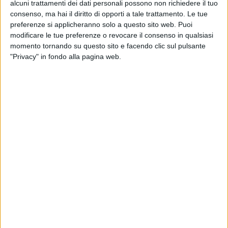
alcuni trattamenti dei dati personali possono non richiedere il tuo
consenso, ma hai il diritto di opporti a tale trattamento. Le tue
preferenze si applicheranno solo a questo sito web. Puoi
modificare le tue preferenze o revocare il consenso in qualsiasi
momento tornando su questo sito e facendo clic sul pulsante
"Privacy" in fondo alla pagina web.
26 feb 2019
NEWS
Gianna Nannini: “I pezzi del nuovo disco
sono quasi finiti”
In un video, svela di essere appena tornata dagli
Stati Uniti
di
Andrea Daz