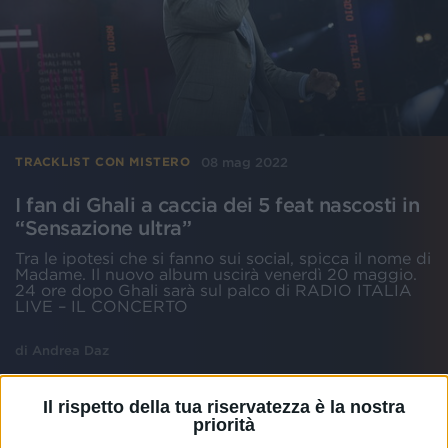
08 mag 2022
TRACKLIST CON MISTERO
I fan di Ghali a caccia dei 5 feat nascosti in
“Sensazione ultra”
Tra le ipotesi che si fanno sui social, spicca il nome di
Madame. Il nuovo album uscirà venerdì 20 maggio.
24 ore dopo Ghali sarà sul palco di RADIO ITALIA
LIVE – IL CONCERTO
di
Andrea Daz
Il rispetto della tua riservatezza è la nostra
priorità