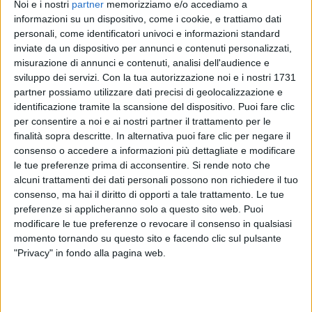
Noi e i nostri
partner
memorizziamo e/o accediamo a
informazioni su un dispositivo, come i cookie, e trattiamo dati
personali, come identificatori univoci e informazioni standard
inviate da un dispositivo per annunci e contenuti personalizzati,
misurazione di annunci e contenuti, analisi dell'audience e
sviluppo dei servizi.
Con la tua autorizzazione noi e i nostri 1731
partner possiamo utilizzare dati precisi di geolocalizzazione e
identificazione tramite la scansione del dispositivo. Puoi fare clic
per consentire a noi e ai nostri partner il trattamento per le
finalità sopra descritte. In alternativa puoi fare clic per negare il
consenso o accedere a informazioni più dettagliate e modificare
08 set 2020
NEWS
le tue preferenze prima di acconsentire.
Si rende noto che
alcuni trattamenti dei dati personali possono non richiedere il tuo
Ghali veste blaugrana: “Barcellona” è il suo
consenso, ma hai il diritto di opporti a tale trattamento. Le tue
nuovo singolo
preferenze si applicheranno solo a questo sito web. Puoi
modificare le tue preferenze o revocare il consenso in qualsiasi
Sciarpa, cappello e calze della squadra catalana:
guarda le foto!
momento tornando su questo sito e facendo clic sul pulsante
"Privacy" in fondo alla pagina web.
di
Andrea Basso