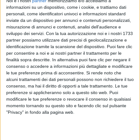
Noi e i nostri
partner
memorizziamo e/o accediamo a
informazioni su un dispositivo, come i cookie, e trattiamo dati
personali, come identificatori univoci e informazioni standard
inviate da un dispositivo per annunci e contenuti personalizzati,
misurazione di annunci e contenuti, analisi dell'audience e
sviluppo dei servizi.
Con la tua autorizzazione noi e i nostri 1733
22 nov 2019
NEWS
partner possiamo utilizzare dati precisi di geolocalizzazione e
identificazione tramite la scansione del dispositivo. Puoi fare clic
Ghali, nuovo album a febbraio: “Mi preparo
per consentire a noi e ai nostri partner il trattamento per le
per non fare figure con mamma”
finalità sopra descritte. In alternativa puoi fare clic per negare il
L'artista annuncia la data, svelata alla fine del video
consenso o accedere a informazioni più dettagliate e modificare
di Flashback
le tue preferenze prima di acconsentire.
Si rende noto che
alcuni trattamenti dei dati personali possono non richiedere il tuo
consenso, ma hai il diritto di opporti a tale trattamento. Le tue
preferenze si applicheranno solo a questo sito web. Puoi
modificare le tue preferenze o revocare il consenso in qualsiasi
momento tornando su questo sito e facendo clic sul pulsante
"Privacy" in fondo alla pagina web.