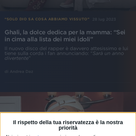
28 lug 2023
“SOLO DIO SA COSA ABBIAMO VISSUTO”
Ghali, la dolce dedica per la mamma: “Sei
in cima alla lista dei miei idoli”
Il nuovo disco del rapper è davvero attesissimo e lui
tiene sulla corda i fan annunciando: “
Sarà un anno
divertente
”
di
Andrea Daz
Il rispetto della tua riservatezza è la nostra
priorità