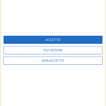
22 mar 2019
NEWS
Ghali, “I love you”: “Al cinema? Mi vedrei
alla regia”
ACCETTO
L'artista parla della mamma, di viaggi e di sogni
PIÙ OPZIONI
NON ACCETTO
Chi siamo
Contattaci
Privacy
Lavora con noi