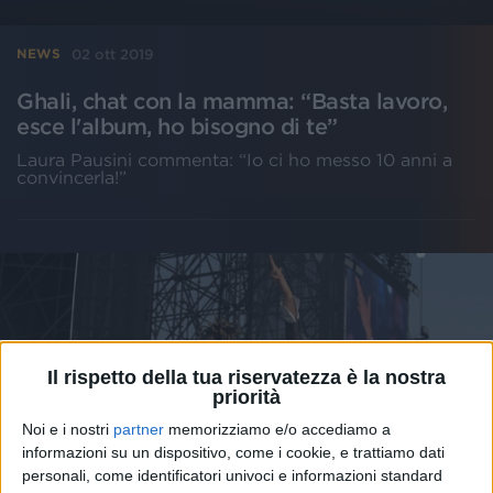
02 ott 2019
NEWS
Ghali, chat con la mamma: “Basta lavoro,
esce l'album, ho bisogno di te”
Laura Pausini commenta: “Io ci ho messo 10 anni a
convincerla!”
Il rispetto della tua riservatezza è la nostra
priorità
Noi e i nostri
partner
memorizziamo e/o accediamo a
informazioni su un dispositivo, come i cookie, e trattiamo dati
personali, come identificatori univoci e informazioni standard