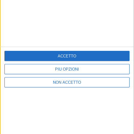
14 giu 2019
NEWS
Ghali con l'impermeabile giallo: “Il 21
giugno piovono 2 canzoni”
L'estate è una “pioggia” di brani, il cantante svela la
data dei primi due
ACCETTO
PIÙ OPZIONI
NON ACCETTO