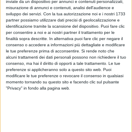
inviate da un dispositivo per annunci e contenuti personalizzati,
misurazione di annunci e contenuti, analisi dell'audience e
29 giu 2019
NEWS
sviluppo dei servizi.
Con la tua autorizzazione noi e i nostri 1733
partner possiamo utilizzare dati precisi di geolocalizzazione e
Ghali apre #Rilive: La dedica al pubblico di
identificazione tramite la scansione del dispositivo. Puoi fare clic
Palermo “I love you”
per consentire a noi e ai nostri partner il trattamento per le
finalità sopra descritte. In alternativa puoi fare clic per negare il
Il Foro Italico ricambia l’amore: si canta e si salta
consenso o accedere a informazioni più dettagliate e modificare
le tue preferenze prima di acconsentire.
Si rende noto che
alcuni trattamenti dei dati personali possono non richiedere il tuo
consenso, ma hai il diritto di opporti a tale trattamento. Le tue
preferenze si applicheranno solo a questo sito web. Puoi
modificare le tue preferenze o revocare il consenso in qualsiasi
momento tornando su questo sito e facendo clic sul pulsante
"Privacy" in fondo alla pagina web.