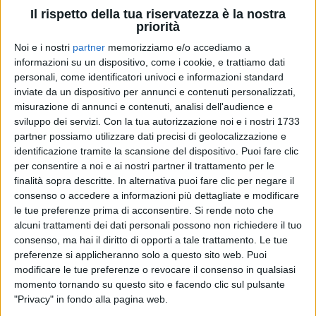
Il rispetto della tua riservatezza è la nostra
priorità
Noi e i nostri
partner
memorizziamo e/o accediamo a
informazioni su un dispositivo, come i cookie, e trattiamo dati
15 dic 2025
TRACKLIST E COLLABORAZIONI
personali, come identificatori univoci e informazioni standard
inviate da un dispositivo per annunci e contenuti personalizzati,
Geolier duetta con Pino Daniele nell’inedito
misurazione di annunci e contenuti, analisi dell'audience e
“Tutto è possibile” che apre l’album
sviluppo dei servizi.
Con la tua autorizzazione noi e i nostri 1733
Il papà di Geolier svela una per una le 16 canzoni del
partner possiamo utilizzare dati precisi di geolocalizzazione e
nuovo disco del figlio. I duetti con 50 Cent, Sfera
identificazione tramite la scansione del dispositivo. Puoi fare clic
Ebbasta e Anna
per consentire a noi e ai nostri partner il trattamento per le
finalità sopra descritte. In alternativa puoi fare clic per negare il
di
Andrea Daz
consenso o accedere a informazioni più dettagliate e modificare
le tue preferenze prima di acconsentire.
Si rende noto che
alcuni trattamenti dei dati personali possono non richiedere il tuo
consenso, ma hai il diritto di opporti a tale trattamento. Le tue
preferenze si applicheranno solo a questo sito web. Puoi
modificare le tue preferenze o revocare il consenso in qualsiasi
momento tornando su questo sito e facendo clic sul pulsante
"Privacy" in fondo alla pagina web.