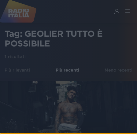
Tag:
GEOLIER TUTTO È
POSSIBILE
1
risultati
Più rilevanti
Più recenti
Meno recenti