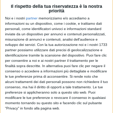
Il rispetto della tua riservatezza è la nostra
priorità
18 nov 2022
NON LO DIRE A NESSUNO
Noi e i nostri
partner
memorizziamo e/o accediamo a
informazioni su un dispositivo, come i cookie, e trattiamo dati
Gazzelle, il nuovo singolo e il sogno di
personali, come identificatori univoci e informazioni standard
cantare all’Olimpico di Roma
inviate da un dispositivo per annunci e contenuti personalizzati,
misurazione di annunci e contenuti, analisi dell'audience e
Su Radio Italia solomusicaitaliana arriva l’ultima
ballata di Flavio, che intanto pensa già al 9 giugno
sviluppo dei servizi.
Con la tua autorizzazione noi e i nostri 1733
quando terrà l’unico grande concerto del 2023 nello
partner possiamo utilizzare dati precisi di geolocalizzazione e
stadio della sua città. “
Canterò con gli occhi chiusi
identificazione tramite la scansione del dispositivo. Puoi fare clic
per non rischiare di svegliarmi da questo strano
grosso sogno
”
per consentire a noi e ai nostri partner il trattamento per le
finalità sopra descritte. In alternativa puoi fare clic per negare il
consenso o accedere a informazioni più dettagliate e modificare
di
Andrea Daz
le tue preferenze prima di acconsentire.
Si rende noto che
alcuni trattamenti dei dati personali possono non richiedere il tuo
consenso, ma hai il diritto di opporti a tale trattamento. Le tue
preferenze si applicheranno solo a questo sito web. Puoi
modificare le tue preferenze o revocare il consenso in qualsiasi
momento tornando su questo sito e facendo clic sul pulsante
"Privacy" in fondo alla pagina web.