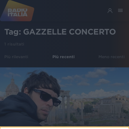
Tag:
GAZZELLE CONCERTO
1
risultati
Più rilevanti
Più recenti
Meno recenti