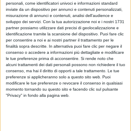
personali, come identificatori univoci e informazioni standard
inviate da un dispositivo per annunci e contenuti personalizzati,
misurazione di annunci e contenuti, analisi dell'audience e
sviluppo dei servizi.
Con la tua autorizzazione noi e i nostri 1731
partner possiamo utilizzare dati precisi di geolocalizzazione e
identificazione tramite la scansione del dispositivo. Puoi fare clic
per consentire a noi e ai nostri partner il trattamento per le
24 mag 2020
NEWS
finalità sopra descritte. In alternativa puoi fare clic per negare il
Max Gazzè torna in concerto: “Album
consenso o accedere a informazioni più dettagliate e modificare
le tue preferenze prima di acconsentire.
Si rende noto che
rinviato, cachet ridotto e ripartiamo”
alcuni trattamenti dei dati personali possono non richiedere il tuo
“Live con mille spettatori per ridare la dignità del
consenso, ma hai il diritto di opporti a tale trattamento. Le tue
lavoro a chi è fermo”
preferenze si applicheranno solo a questo sito web. Puoi
modificare le tue preferenze o revocare il consenso in qualsiasi
momento tornando su questo sito e facendo clic sul pulsante
"Privacy" in fondo alla pagina web.