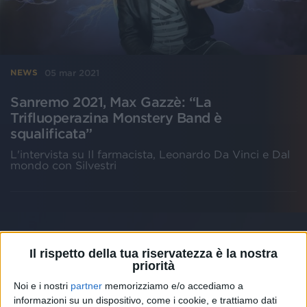
05 mar 2021
NEWS
Sanremo 2021, Max Gazzè: “La
Trifluoperazina Monstery Band è
squalificata”
L'intervista su Il farmacista, Leonardo Da Vinci e Dal
mondo con Silvestri
Il rispetto della tua riservatezza è la nostra
priorità
Noi e i nostri
partner
memorizziamo e/o accediamo a
informazioni su un dispositivo, come i cookie, e trattiamo dati