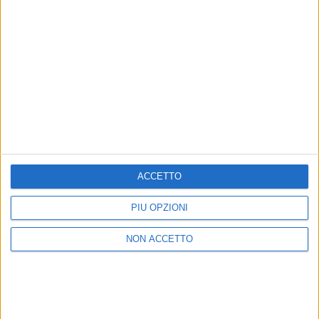
07 feb 2018
NEWS
Festival di Sanremo 2018, Max Gazzè: “Non
ho cantato come avrei potuto”
“Sovraccarico per le aspettative su La leggenda di
Cristalda e Pizzomunno”
ACCETTO
PIÙ OPZIONI
NON ACCETTO