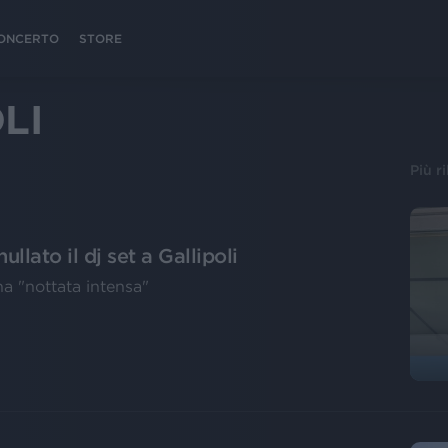
 CONCERTO
STORE
LI
Più r
lato il dj set a Gallipoli
a "nottata intensa"