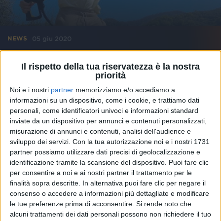
05 giu 2020
NEWS
Francesco Gabbani, Il sudore ci appiccica:
Il rispetto della tua riservatezza è la nostra
“Il video? Problemi di ciuffo!”
priorità
L'artista svela anche che fine ha fatto la scimmia di
Noi e i nostri
partner
memorizziamo e/o accediamo a
Occidentali's Karma
informazioni su un dispositivo, come i cookie, e trattiamo dati
personali, come identificatori univoci e informazioni standard
inviate da un dispositivo per annunci e contenuti personalizzati,
misurazione di annunci e contenuti, analisi dell'audience e
sviluppo dei servizi.
Con la tua autorizzazione noi e i nostri 1731
partner possiamo utilizzare dati precisi di geolocalizzazione e
identificazione tramite la scansione del dispositivo. Puoi fare clic
per consentire a noi e ai nostri partner il trattamento per le
finalità sopra descritte. In alternativa puoi fare clic per negare il
consenso o accedere a informazioni più dettagliate e modificare
le tue preferenze prima di acconsentire.
Si rende noto che
alcuni trattamenti dei dati personali possono non richiedere il tuo