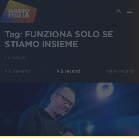
Tag:
FUNZIONA SOLO SE
STIAMO INSIEME
1
risultati
Più rilevanti
Più recenti
Meno recenti