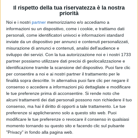
Il rispetto della tua riservatezza è la nostra
priorità
Noi e i nostri
partner
memorizziamo e/o accediamo a
informazioni su un dispositivo, come i cookie, e trattiamo dati
13 feb 2024
IN LUOGHI STORICI
personali, come identificatori univoci e informazioni standard
Biagio Antonacci, Live 2024: tutti i nuovi
inviate da un dispositivo per annunci e contenuti personalizzati,
misurazione di annunci e contenuti, analisi dell'audience e
concerti prima dei 10 al Vittoriale
sviluppo dei servizi.
Con la tua autorizzazione noi e i nostri 1733
“Funziona solo se stiamo insieme” è lo slogan che
partner possiamo utilizzare dati precisi di geolocalizzazione e
accompagna la nuova tournée estiva del cantautore,
identificazione tramite la scansione del dispositivo. Puoi fare clic
con una doppia data per ognuna delle 6 città: ecco il
calendario
per consentire a noi e ai nostri partner il trattamento per le
finalità sopra descritte. In alternativa puoi fare clic per negare il
consenso o accedere a informazioni più dettagliate e modificare
di
Andrea Basso
le tue preferenze prima di acconsentire.
Si rende noto che
alcuni trattamenti dei dati personali possono non richiedere il tuo
consenso, ma hai il diritto di opporti a tale trattamento. Le tue
preferenze si applicheranno solo a questo sito web. Puoi
modificare le tue preferenze o revocare il consenso in qualsiasi
momento tornando su questo sito e facendo clic sul pulsante
"Privacy" in fondo alla pagina web.