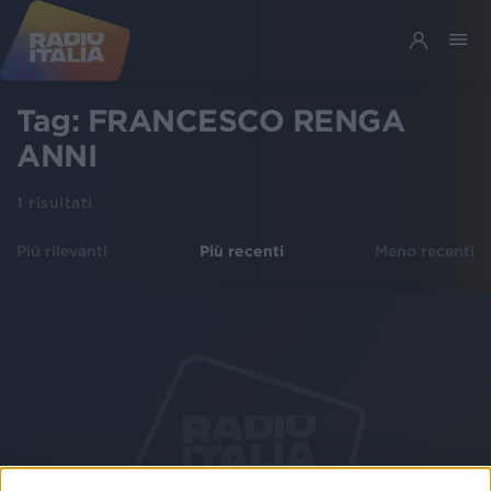
Tag:
FRANCESCO RENGA
ANNI
1
risultati
Più rilevanti
Più recenti
Meno recenti