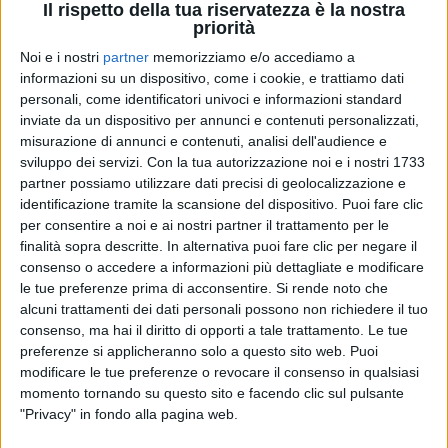
Il rispetto della tua riservatezza è la nostra
priorità
Noi e i nostri
partner
memorizziamo e/o accediamo a
informazioni su un dispositivo, come i cookie, e trattiamo dati
09 set 2019
NEWS
personali, come identificatori univoci e informazioni standard
inviate da un dispositivo per annunci e contenuti personalizzati,
La prima foto social di Francesco Renga
misurazione di annunci e contenuti, analisi dell'audience e
con la compagna Diana
sviluppo dei servizi.
Con la tua autorizzazione noi e i nostri 1733
partner possiamo utilizzare dati precisi di geolocalizzazione e
Ecco dove e come è sbocciato l'amore
identificazione tramite la scansione del dispositivo. Puoi fare clic
per consentire a noi e ai nostri partner il trattamento per le
di
Mara Bizzoco
finalità sopra descritte. In alternativa puoi fare clic per negare il
consenso o accedere a informazioni più dettagliate e modificare
le tue preferenze prima di acconsentire.
Si rende noto che
alcuni trattamenti dei dati personali possono non richiedere il tuo
consenso, ma hai il diritto di opporti a tale trattamento. Le tue
preferenze si applicheranno solo a questo sito web. Puoi
modificare le tue preferenze o revocare il consenso in qualsiasi
momento tornando su questo sito e facendo clic sul pulsante
"Privacy" in fondo alla pagina web.
Chi siamo
Contattaci