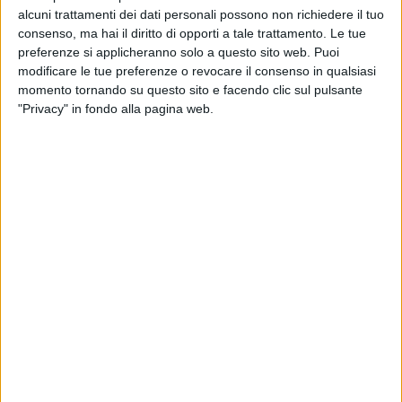
alcuni trattamenti dei dati personali possono non richiedere il tuo
consenso, ma hai il diritto di opporti a tale trattamento. Le tue
preferenze si applicheranno solo a questo sito web. Puoi
modificare le tue preferenze o revocare il consenso in qualsiasi
momento tornando su questo sito e facendo clic sul pulsante
"Privacy" in fondo alla pagina web.
07 apr 2021
NEWS
Francesco Gabbani: ecco le date del ritorno
live all’Arena di Verona
Confermata per la prossima estate anche la reunion
di Benji & Fede
di
Andrea Basso