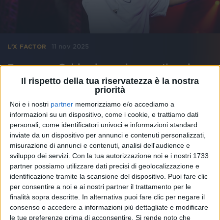
11 nov 2025
L’X FACTOR
Francesco Gabbani, nuovi concerti anche
nell’estate 2026
Il rispetto della tua riservatezza è la nostra
priorità
Francesco allunga il calendario dei live: dopo i
palazzetti, annunciate le prime date outdoor. Biglietti
Noi e i nostri
partner
memorizziamo e/o accediamo a
disponibili
informazioni su un dispositivo, come i cookie, e trattiamo dati
personali, come identificatori univoci e informazioni standard
di
Andrea Daz
inviate da un dispositivo per annunci e contenuti personalizzati,
misurazione di annunci e contenuti, analisi dell'audience e
sviluppo dei servizi.
Con la tua autorizzazione noi e i nostri 1733
partner possiamo utilizzare dati precisi di geolocalizzazione e
identificazione tramite la scansione del dispositivo. Puoi fare clic
per consentire a noi e ai nostri partner il trattamento per le
finalità sopra descritte. In alternativa puoi fare clic per negare il
consenso o accedere a informazioni più dettagliate e modificare
le tue preferenze prima di acconsentire.
Si rende noto che