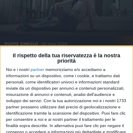
08 mag 2026
NUOVO SINGOLO
Il rispetto della tua riservatezza è la nostra
Arisa, pattinatrice speciale per il video di
priorità
“Rugiada”
Noi e i nostri
partner
memorizziamo e/o accediamo a
Il brano, inedito, arriva su Radio Italia
informazioni su un dispositivo, come i cookie, e trattiamo dati
solomusicaitaliana poche settimane dopo il lancio del
disco “Foto mosse”. Il 15 maggio, Arisa sarà a
personali, come identificatori univoci e informazioni standard
RADIO ITALIA LIVE - IL CONCERTO
inviate da un dispositivo per annunci e contenuti personalizzati,
misurazione di annunci e contenuti, analisi dell'audience e
di
Andrea Basso
sviluppo dei servizi.
Con la tua autorizzazione noi e i nostri 1733
partner possiamo utilizzare dati precisi di geolocalizzazione e
identificazione tramite la scansione del dispositivo. Puoi fare clic
per consentire a noi e ai nostri partner il trattamento per le
finalità sopra descritte. In alternativa puoi fare clic per negare il
consenso o accedere a informazioni più dettagliate e modificare