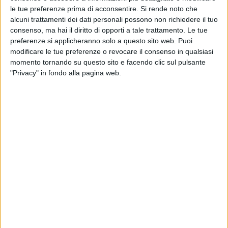
le tue preferenze prima di acconsentire.
Si rende noto che
alcuni trattamenti dei dati personali possono non richiedere il tuo
consenso, ma hai il diritto di opporti a tale trattamento. Le tue
preferenze si applicheranno solo a questo sito web. Puoi
modificare le tue preferenze o revocare il consenso in qualsiasi
momento tornando su questo sito e facendo clic sul pulsante
"Privacy" in fondo alla pagina web.
14 apr 2026
"FOTO MOSSE"
Arisa: "Ho fatto il quadro astrale del mio
nuovo album!". Scoprilo qui
L'artista ha organizzato un evento per presentare il
suo progetto, in uscita venerdì 17 aprile
di
Maria Vittoria Pezzoni