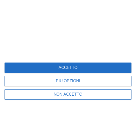
di
Andrea Basso
ACCETTO
PIÙ OPZIONI
NON ACCETTO
16 mar 2026
NUOVI LIVE
Arisa: sold out le première di Roma e
Milano. Arriva il Summer Tour
Si aggiunge anche una data Zero, a maggio, prima