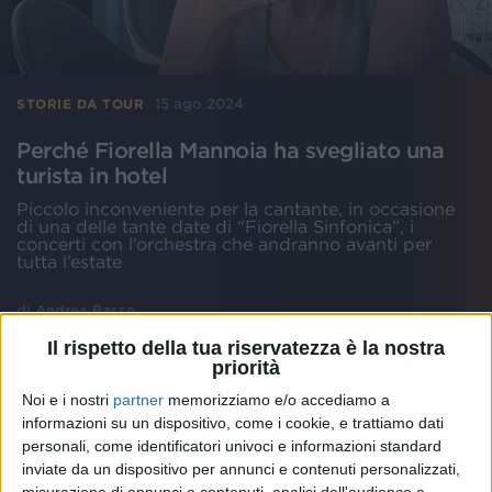
15 ago 2024
STORIE DA TOUR
Perché Fiorella Mannoia ha svegliato una
turista in hotel
Piccolo inconveniente per la cantante, in occasione
di una delle tante date di “Fiorella Sinfonica”, i
concerti con l’orchestra che andranno avanti per
tutta l’estate
di
Andrea Basso
Il rispetto della tua riservatezza è la nostra
priorità
Noi e i nostri
partner
memorizziamo e/o accediamo a
informazioni su un dispositivo, come i cookie, e trattiamo dati
personali, come identificatori univoci e informazioni standard
inviate da un dispositivo per annunci e contenuti personalizzati,