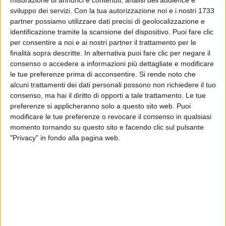
misurazione di annunci e contenuti, analisi dell'audience e
sviluppo dei servizi.
Con la tua autorizzazione noi e i nostri 1733
partner possiamo utilizzare dati precisi di geolocalizzazione e
identificazione tramite la scansione del dispositivo. Puoi fare clic
per consentire a noi e ai nostri partner il trattamento per le
finalità sopra descritte. In alternativa puoi fare clic per negare il
consenso o accedere a informazioni più dettagliate e modificare
le tue preferenze prima di acconsentire.
Si rende noto che
alcuni trattamenti dei dati personali possono non richiedere il tuo
08 feb 2024
LA RIVELAZIONE
consenso, ma hai il diritto di opporti a tale trattamento. Le tue
preferenze si applicheranno solo a questo sito web. Puoi
Fiorella Mannoia, dopo Sanremo nuovo
modificare le tue preferenze o revocare il consenso in qualsiasi
album in arrivo
momento tornando su questo sito e facendo clic sul pulsante
"Privacy" in fondo alla pagina web.
A Sanremo con “
Mariposa
” dice: “
Se vince una
donna? Spero vinca una bella canzone. Chi paga al
primo appuntamento? È una questione di
galanteria…
” - VIDEO
di
Andrea Daz