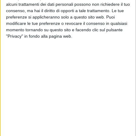
alcuni trattamenti dei dati personali possono non richiedere il tuo
consenso, ma hai il diritto di opporti a tale trattamento. Le tue
preferenze si applicheranno solo a questo sito web. Puoi
modificare le tue preferenze o revocare il consenso in qualsiasi
momento tornando su questo sito e facendo clic sul pulsante
"Privacy" in fondo alla pagina web.
11 nov 2023
VERSO IL FESTIVAL 2024
Sanremo Giovani 2023: ecco i nomi e i
brani dei primi 8 finalisti
La serata è in programma il 19 dicembre al Teatro del
Casinò di Sanremo. Il cast si completerà con i 4
artisti provenienti da Area Sanremo
di
Andrea Basso