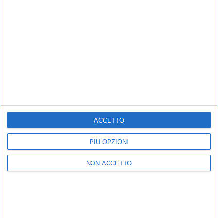
Giovani 2022
Ecco la lista, con due terzi degli artisti che
ascolteremo nella finale del 16 dicembre: solo i primi
3 potranno partecipare al prossimo Festival insieme
ai Big
di
Andrea Basso
ACCETTO
PIÙ OPZIONI
NON ACCETTO