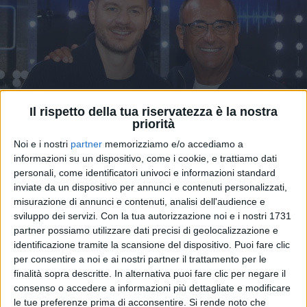
Il rispetto della tua riservatezza è la nostra
priorità
Noi e i nostri
partner
memorizziamo e/o accediamo a
11 dic 2024
TUTTI I NOMI
informazioni su un dispositivo, come i cookie, e trattiamo dati
personali, come identificatori univoci e informazioni standard
Sanremo Giovani: ecco gli 8 finalisti
inviate da un dispositivo per annunci e contenuti personalizzati,
La finale andrà in scena il 18 dicembre e decreterà i 4
misurazione di annunci e contenuti, analisi dell'audience e
vincitori che comporranno la categoria Nuove
sviluppo dei servizi.
Con la tua autorizzazione noi e i nostri 1731
Proposte di Sanremo 2025
partner possiamo utilizzare dati precisi di geolocalizzazione e
identificazione tramite la scansione del dispositivo. Puoi fare clic
di
Maria Vittoria Pezzoni
per consentire a noi e ai nostri partner il trattamento per le
finalità sopra descritte. In alternativa puoi fare clic per negare il
consenso o accedere a informazioni più dettagliate e modificare
le tue preferenze prima di acconsentire.
Si rende noto che