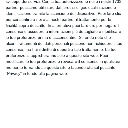
sviluppo dei servizi.
Con la tua autorizzazione noi e i nostri 1733
partner possiamo utilizzare dati precisi di geolocalizzazione e
identificazione tramite la scansione del dispositivo. Puoi fare clic
per consentire a noi e ai nostri partner il trattamento per le
finalità sopra descritte. In alternativa puoi fare clic per negare il
consenso o accedere a informazioni più dettagliate e modificare
15 feb 2025
IL NUOVO SINGOLO
le tue preferenze prima di acconsentire.
Si rende noto che
alcuni trattamenti dei dati personali possono non richiedere il tuo
Mahmood: stasera di nuovo all'Ariston per
consenso, ma hai il diritto di opporti a tale trattamento. Le tue
presentare "Sottomarini"
preferenze si applicheranno solo a questo sito web. Puoi
A maggio, poi, sarà nuovamente in tour,
modificare le tue preferenze o revocare il consenso in qualsiasi
accompagnato dai suoi bravissimi ballerini
momento tornando su questo sito e facendo clic sul pulsante
"Privacy" in fondo alla pagina web.
di
Maria Vittoria Pezzoni