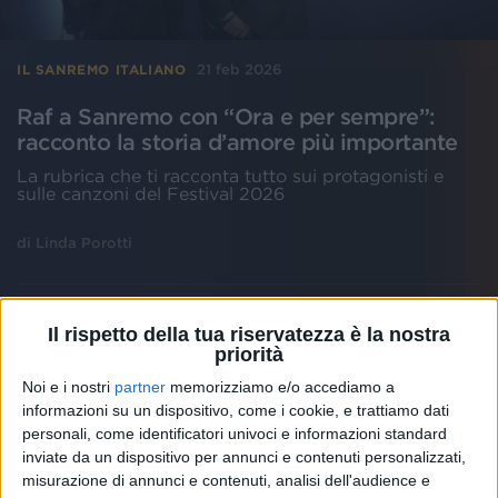
21 feb 2026
IL SANREMO ITALIANO
Raf a Sanremo con “Ora e per sempre”:
racconto la storia d’amore più importante
La rubrica che ti racconta tutto sui protagonisti e
sulle canzoni del Festival 2026
di
Linda Porotti
Il rispetto della tua riservatezza è la nostra
priorità
Noi e i nostri
partner
memorizziamo e/o accediamo a
informazioni su un dispositivo, come i cookie, e trattiamo dati
personali, come identificatori univoci e informazioni standard
inviate da un dispositivo per annunci e contenuti personalizzati,
misurazione di annunci e contenuti, analisi dell'audience e