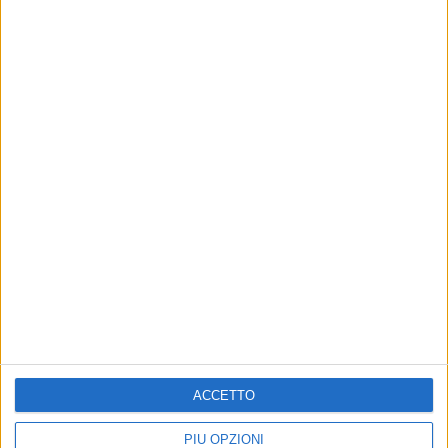
07 dic 2018
NEWS
È sempre di Elisa il brano più trasmesso
della settimana
La cantante parteciperà a un festival in Svizzera.
Scopri gli altri italiani in top 10
di
Andrea Basso
ACCETTO
PIÙ OPZIONI