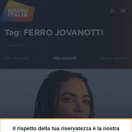
Tag:
FERRO JOVANOTTI
1
risultati
Più rilevanti
Più recenti
Meno recenti
Il rispetto della tua riservatezza è la nostra