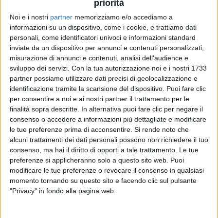
priorità
Noi e i nostri
partner
memorizziamo e/o accediamo a
26 giu 2020
NEWS
informazioni su un dispositivo, come i cookie, e trattiamo dati
personali, come identificatori univoci e informazioni standard
Earone: Guaranà di Elodie è ancora il brano
inviate da un dispositivo per annunci e contenuti personalizzati,
più trasmesso
misurazione di annunci e contenuti, analisi dell'audience e
sviluppo dei servizi.
Con la tua autorizzazione noi e i nostri 1733
Sul podio anche Balla per me di Tiziano Ferro e
Jovanotti
partner possiamo utilizzare dati precisi di geolocalizzazione e
identificazione tramite la scansione del dispositivo. Puoi fare clic
per consentire a noi e ai nostri partner il trattamento per le
finalità sopra descritte. In alternativa puoi fare clic per negare il
consenso o accedere a informazioni più dettagliate e modificare
le tue preferenze prima di acconsentire.
Si rende noto che
alcuni trattamenti dei dati personali possono non richiedere il tuo
consenso, ma hai il diritto di opporti a tale trattamento. Le tue
preferenze si applicheranno solo a questo sito web. Puoi
modificare le tue preferenze o revocare il consenso in qualsiasi
Chi siamo
Contattaci
momento tornando su questo sito e facendo clic sul pulsante
"Privacy" in fondo alla pagina web.
Privacy
Lavora con noi
Pubblicita'
Regolamenti
Mobile
Radio Italia Tv