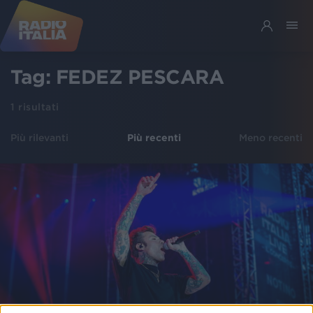
Tag:
FEDEZ PESCARA
1
risultati
Più rilevanti
Più recenti
Meno recenti