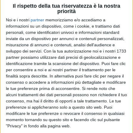
Il rispetto della tua riservatezza è la nostra
priorità
21 ago 2025
LEONE E VITTORIA
Noi e i nostri
partner
memorizziamo e/o accediamo a
informazioni su un dispositivo, come i cookie, e trattiamo dati
Per la prima volta i figli di Fedez hanno
personali, come identificatori univoci e informazioni standard
visto un concerto del papà
inviate da un dispositivo per annunci e contenuti personalizzati,
misurazione di annunci e contenuti, analisi dell'audience e
È successo a Pescara, nei luoghi in cui Federico ha
sviluppo dei servizi.
Con la tua autorizzazione noi e i nostri 1733
trascorso le sue estati dell’infanzia. “
Ultimi dj set e
poi ci si vede al Forum
”, scrive lui dando
partner possiamo utilizzare dati precisi di geolocalizzazione e
appuntamento al doppio concerto di settembre a
identificazione tramite la scansione del dispositivo. Puoi fare clic
Milano
per consentire a noi e ai nostri partner il trattamento per le
finalità sopra descritte. In alternativa puoi fare clic per negare il
di
Andrea Daz
consenso o accedere a informazioni più dettagliate e modificare
le tue preferenze prima di acconsentire.
Si rende noto che
alcuni trattamenti dei dati personali possono non richiedere il tuo
consenso, ma hai il diritto di opporti a tale trattamento. Le tue
preferenze si applicheranno solo a questo sito web. Puoi
modificare le tue preferenze o revocare il consenso in qualsiasi
momento tornando su questo sito e facendo clic sul pulsante
"Privacy" in fondo alla pagina web.