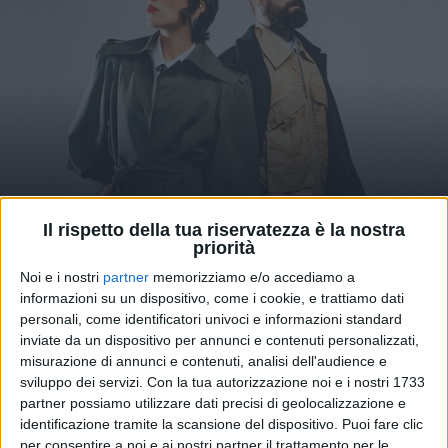
Il rispetto della tua riservatezza è la nostra
04 gen 2025
EARONE
priorità
I Coma_Cose iniziano il 2025 alla grande:
Noi e i nostri
partner
memorizziamo e/o accediamo a
“Posti vuoti” è il brano più trasmesso
informazioni su un dispositivo, come i cookie, e trattiamo dati
personali, come identificatori univoci e informazioni standard
Il duo festeggia sui social anche per un altro grande
inviate da un dispositivo per annunci e contenuti personalizzati,
traguardo, in attesa di tornare al Festival di
Sanremo…
misurazione di annunci e contenuti, analisi dell'audience e
sviluppo dei servizi.
Con la tua autorizzazione noi e i nostri 1733
partner possiamo utilizzare dati precisi di geolocalizzazione e
di
Andrea Basso
identificazione tramite la scansione del dispositivo. Puoi fare clic
per consentire a noi e ai nostri partner il trattamento per le