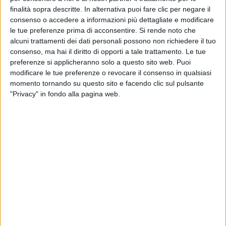
finalità sopra descritte. In alternativa puoi fare clic per negare il
consenso o accedere a informazioni più dettagliate e modificare
le tue preferenze prima di acconsentire.
Si rende noto che
alcuni trattamenti dei dati personali possono non richiedere il tuo
consenso, ma hai il diritto di opporti a tale trattamento. Le tue
preferenze si applicheranno solo a questo sito web. Puoi
modificare le tue preferenze o revocare il consenso in qualsiasi
momento tornando su questo sito e facendo clic sul pulsante
"Privacy" in fondo alla pagina web.
14 lug 2023
SUMMER TOUR 2023
Coma_Cose: il loro tour sbarca negli Stati
Uniti
Per California e Fausto Lama i mesi estivi sono ricchi
di concerti e la loro musica si spinge sempre più
lontano