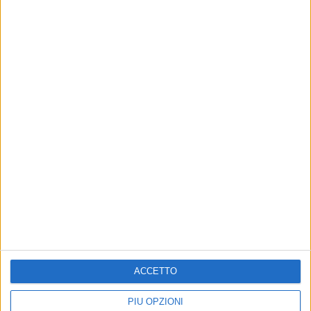
I Coma_Cose confermano tutto: “Sì, ci
sposiamo dopo il Festival!”
Il commento dopo la loro esibizione in finale a
Sanremo 2023: “L’addio” si chiude con il tenero
bacio tra Fausto Lama e California
di
Andrea Basso
ACCETTO
PIÙ OPZIONI