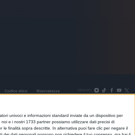
SEGUICI
Codice etico
Riservatezza
093 Cologno Monzese (Mi) |Tel. +39 02 254441 | Fax +39
TORNA SU
tori univoci e informazioni standard inviate da un dispositivo per
noi e i nostri 1733 partner possiamo utilizzare dati precisi di
le finalità sopra descritte. In alternativa puoi fare clic per negare il
i dei dati personali possono non richiedere il tuo consenso, ma hai il