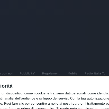
a con noi
Pubblicita'
Regolamenti
Mobile
Radio Italia Tv
iorità
 opere dell'ingegno
Sede Amministrativa: Viale Europa 49, 20
dispositivo, come i cookie, e trattiamo dati personali, come identifica
i d'autore e dei diritti
02 25444220
, analisi dell'audience e sviluppo dei servizi.
Con la tua autorizzazione 
 Puoi fare clic per consentire a noi e ai nostri partner il trattamento per 
.F. e n° iscrizione
Sede Legale: Via Savona 97, 20144 Milano
istrata n°286 - 3 Aprile
ue preferenze prima di acconsentire.
Si rende noto che alcuni trattament