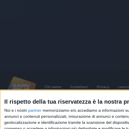
Chi siamo
Contattaci
Privacy
Lavor
Il rispetto della tua riservatezza è la nostra pr
©
2026
RADIO ITALIA S.p.A. P.IVA 06832230152 | Tutti i diritti riservati. Per le
Noi e i nostri
partner
memorizziamo e/o accediamo a informazioni su un 
contenute nel sito sono stati assolti gli obblighi derivanti dalla normativa dei diritt
connessi.
annunci e contenuti personalizzati, misurazione di annunci e contenuti
geolocalizzazione e identificazione tramite la scansione del dispositivo.
Capitale Sociale € 580.000,00 interamente versato. Iscr. Reg. Imprese Milano - C
06832230152. Iscritta al R.E.A. di Milano al n° 1125258. Testata giornalistica Reg
consenso o accedere a informazioni più dettagliate e modificare le t