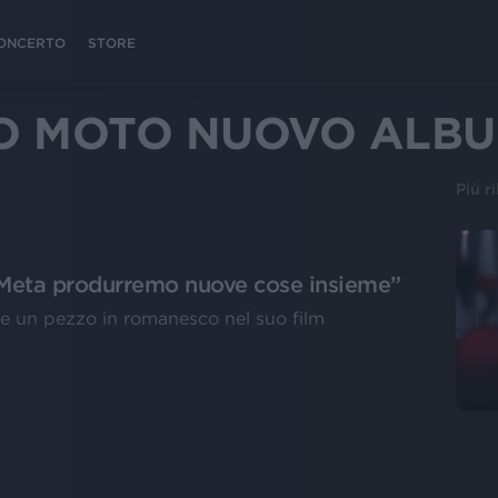
 CONCERTO
STORE
IO MOTO NUOVO ALB
Più r
 Meta produrremo nuove cose insieme”
 e un pezzo in romanesco nel suo film