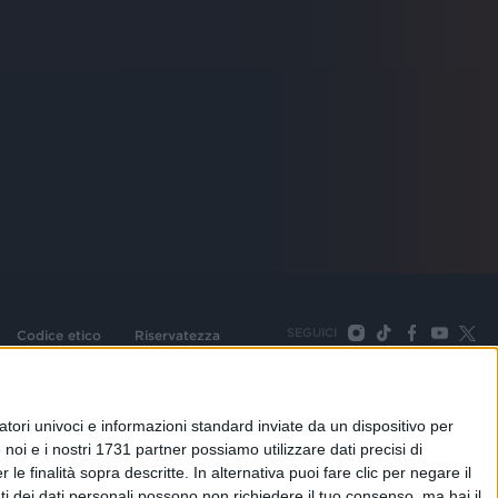
SEGUICI
Codice etico
Riservatezza
093 Cologno Monzese (Mi) |Tel. +39 02 254441 | Fax +39
TORNA SU
tori univoci e informazioni standard inviate da un dispositivo per
noi e i nostri 1731 partner possiamo utilizzare dati precisi di
le finalità sopra descritte. In alternativa puoi fare clic per negare il
i dei dati personali possono non richiedere il tuo consenso, ma hai il