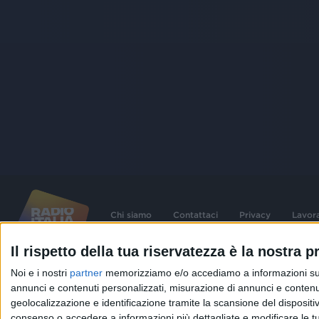
Chi siamo
Contattaci
Privacy
Lavor
Il rispetto della tua riservatezza è la nostra pr
©
2026
RADIO ITALIA S.p.A. P.IVA 06832230152 | Tutti i diritti riservati. Per le
Noi e i nostri
partner
memorizziamo e/o accediamo a informazioni su un 
contenute nel sito sono stati assolti gli obblighi derivanti dalla normativa dei diritt
connessi.
annunci e contenuti personalizzati, misurazione di annunci e contenuti
geolocalizzazione e identificazione tramite la scansione del dispositivo.
Capitale Sociale € 580.000,00 interamente versato. Iscr. Reg. Imprese Milano - C
06832230152. Iscritta al R.E.A. di Milano al n° 1125258. Testata giornalistica Reg
consenso o accedere a informazioni più dettagliate e modificare le t