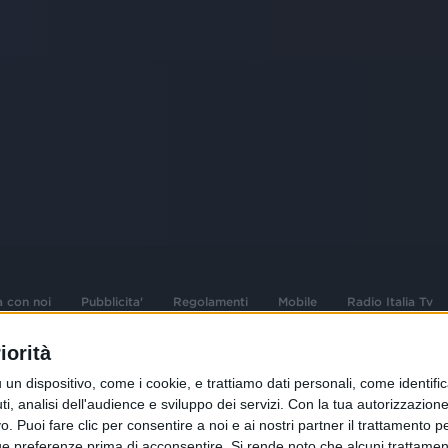
a con noi
Pubblicita'
Regolamenti
Mobile
Radio Italia Tv
iorità
 opere dell'ingegno
Sede Amministrativa: Viale Europa 49, 20
dispositivo, come i cookie, e trattiamo dati personali, come identifica
i d'autore e dei diritti
02 25444220
, analisi dell'audience e sviluppo dei servizi.
Con la tua autorizzazione 
 Puoi fare clic per consentire a noi e ai nostri partner il trattamento per 
.F. e n° iscrizione
Sede Legale: Via Savona 97, 20144 Milano
istrata n°286 - 3 Aprile
ue preferenze prima di acconsentire.
Si rende noto che alcuni trattament