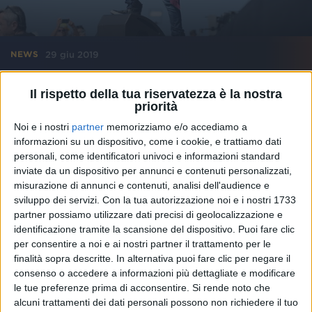
29 giu 2019
NEWS
Fabrizio Moro a #Rilive: “Fiorella Mannoia è
Il rispetto della tua riservatezza è la nostra
la nostra miglior interprete”
priorità
A Palermo è di casa: il figlio Libero, il murales con
Noi e i nostri
partner
memorizziamo e/o accediamo a
Ultimo e il tour
informazioni su un dispositivo, come i cookie, e trattiamo dati
personali, come identificatori univoci e informazioni standard
inviate da un dispositivo per annunci e contenuti personalizzati,
misurazione di annunci e contenuti, analisi dell'audience e
sviluppo dei servizi.
Con la tua autorizzazione noi e i nostri 1733
partner possiamo utilizzare dati precisi di geolocalizzazione e
identificazione tramite la scansione del dispositivo. Puoi fare clic
per consentire a noi e ai nostri partner il trattamento per le
finalità sopra descritte. In alternativa puoi fare clic per negare il
consenso o accedere a informazioni più dettagliate e modificare
le tue preferenze prima di acconsentire.
Si rende noto che
alcuni trattamenti dei dati personali possono non richiedere il tuo