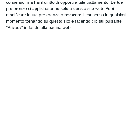
consenso, ma hai il diritto di opporti a tale trattamento. Le tue
preferenze si applicheranno solo a questo sito web. Puoi
modificare le tue preferenze o revocare il consenso in qualsiasi
momento tornando su questo sito e facendo clic sul pulsante
29 giu 2019
NEWS
"Privacy" in fondo alla pagina web.
Fabrizio Moro a Palermo con Radio Italia:
“Tifo per Achille Lauro”
“Faccio il musicista per merito di cantautori come
Vasco e Ligabue”
Chi siamo
Contattaci
Privacy
Lavora con noi