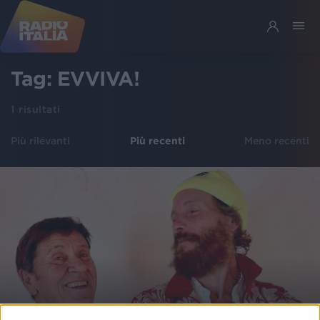
Tag:
EVVIVA!
1
risultati
Più rilevanti
Più recenti
Meno recenti