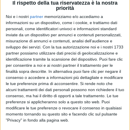
Il rispetto della tua riservatezza è la nostra
priorità
Noi e i nostri
partner
memorizziamo e/o accediamo a
07 nov 2024
FUORI IL 15 NOVEMBRE
informazioni su un dispositivo, come i cookie, e trattiamo dati
personali, come identificatori univoci e informazioni standard
Gianni Morandi e Jovanotti: dalla nuova
inviate da un dispositivo per annunci e contenuti personalizzati,
collaborazione nasce "L'attrazione"
misurazione di annunci e contenuti, analisi dell'audience e
Intanto, Lorenzo sta lavorando sulla "scaletta
sviluppo dei servizi.
Con la tua autorizzazione noi e i nostri 1733
perfetta" per il suo tour "PalaJova! 2025", di cui
partner possiamo utilizzare dati precisi di geolocalizzazione e
Radio Italia solomusicaitaliana è radio ufficiale
identificazione tramite la scansione del dispositivo. Puoi fare clic
per consentire a noi e ai nostri partner il trattamento per le
di
Maria Vittoria Pezzoni
finalità sopra descritte. In alternativa puoi fare clic per negare il
consenso o accedere a informazioni più dettagliate e modificare
le tue preferenze prima di acconsentire.
Si rende noto che
alcuni trattamenti dei dati personali possono non richiedere il tuo
consenso, ma hai il diritto di opporti a tale trattamento. Le tue
preferenze si applicheranno solo a questo sito web. Puoi
modificare le tue preferenze o revocare il consenso in qualsiasi
momento tornando su questo sito e facendo clic sul pulsante
"Privacy" in fondo alla pagina web.
Chi siamo
Contattaci