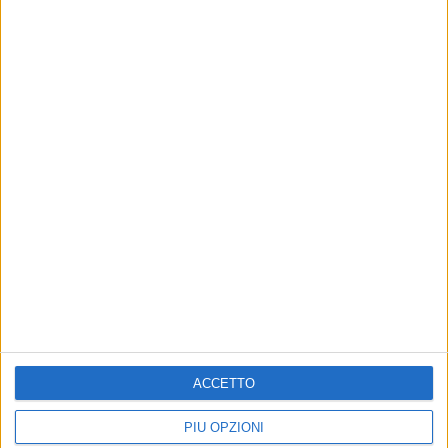
VIDEO
Gianni Morandi - Evviva!
ACCETTO
PIÙ OPZIONI