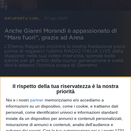
07 apr 2023
#ATUPERTU CON...
Anche Gianni Morandi è appassionato di
“Mare fuori”, grazie ad Anna
L’Eterno Ragazzo incontra la nostra Redazione poco
prima di regalarci l’ultimo RADIO ITALIA LIVE della
stagione: nella sua video-intervista, spende belle
parole per gli artisti della nuova generazione e svela
dov’è adesso l’iconica scopa di Sanremo
di
Andrea Basso
Il rispetto della tua riservatezza è la nostra
priorità
Noi e i nostri
partner
memorizziamo e/o accediamo a
informazioni su un dispositivo, come i cookie, e trattiamo dati
personali, come identificatori univoci e informazioni standard
inviate da un dispositivo per annunci e contenuti personalizzati,
misurazione di annunci e contenuti, analisi dell'audience e
sviluppo dei servizi.
Con la tua autorizzazione noi e i nostri 1731