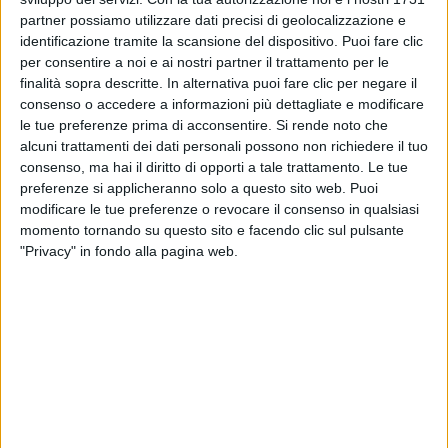
partner possiamo utilizzare dati precisi di geolocalizzazione e
identificazione tramite la scansione del dispositivo. Puoi fare clic
per consentire a noi e ai nostri partner il trattamento per le
finalità sopra descritte. In alternativa puoi fare clic per negare il
consenso o accedere a informazioni più dettagliate e modificare
le tue preferenze prima di acconsentire.
Si rende noto che
alcuni trattamenti dei dati personali possono non richiedere il tuo
16 mar 2023
IL NUOVO SINGOLO
consenso, ma hai il diritto di opporti a tale trattamento. Le tue
preferenze si applicheranno solo a questo sito web. Puoi
Gianni Morandi e la sua "Anna della porta
modificare le tue preferenze o revocare il consenso in qualsiasi
accanto"
momento tornando su questo sito e facendo clic sul pulsante
"Privacy" in fondo alla pagina web.
Arriva su Radio Italia solomusicaitaliana una delle
canzoni firmate da Jovanotti e presenti in "Evviva!",
l'ultimo album di Morandi
di
Maria Vittoria Pezzoni