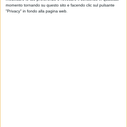
momento tornando su questo sito e facendo clic sul pulsante
"Privacy" in fondo alla pagina web.
08 mag 2020
NEWS
Diodato: il 15 maggio all'Eurovision Home
Concerts con un brano storico
Oltre a Fai rumone, la scelta tra Aprite le finestre e
Piove (Ciao ciao bambina)