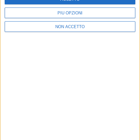
PIÙ OPZIONI
01 apr 2020
NEWS
NON ACCETTO
Diodato, l'Eurovision Song Contest 2020 si
trasforma: Europe Shine a Light
Uno show “alternativo” fissato il 16 maggio con le
star dell'Eurofestival
Chi siamo
Contattaci
Privacy
Lavora con noi
Pubblicita'
Regolamenti