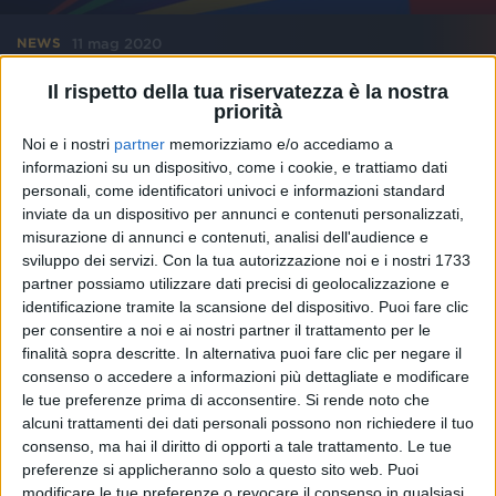
11 mag 2020
NEWS
Eurovision, Europe Shine a Light: ecco i
Il rispetto della tua riservatezza è la nostra
priorità
nostri magnifici sette nomi
Noi e i nostri
partner
memorizziamo e/o accediamo a
Rappresenteranno l'Italia nell'evento speciale del 16
maggio 2020
informazioni su un dispositivo, come i cookie, e trattiamo dati
personali, come identificatori univoci e informazioni standard
inviate da un dispositivo per annunci e contenuti personalizzati,
misurazione di annunci e contenuti, analisi dell'audience e
sviluppo dei servizi.
Con la tua autorizzazione noi e i nostri 1733
partner possiamo utilizzare dati precisi di geolocalizzazione e
identificazione tramite la scansione del dispositivo. Puoi fare clic
per consentire a noi e ai nostri partner il trattamento per le
finalità sopra descritte. In alternativa puoi fare clic per negare il
consenso o accedere a informazioni più dettagliate e modificare
le tue preferenze prima di acconsentire.
Si rende noto che
alcuni trattamenti dei dati personali possono non richiedere il tuo
consenso, ma hai il diritto di opporti a tale trattamento. Le tue
preferenze si applicheranno solo a questo sito web. Puoi
modificare le tue preferenze o revocare il consenso in qualsiasi