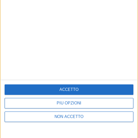
27 apr 2020
NEWS
Laura Pausini celebra la Giornata Mondiale
del Disegno
La foto degli “Eroi in corsia” sulle note di “Se non te”
ACCETTO
PIÙ OPZIONI
Chi siamo
Contattaci
NON ACCETTO
Privacy
Lavora con noi
Pubblicita'
Regolamenti
Mobile
Radio Italia Tv