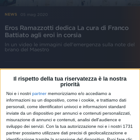
05 mag 2020
NEWS
Eros Ramazzotti dedica La cura di Franco
Battiato agli eroi in corsia
In un video le immagini dell'emergenza sulla note del
brano del Maestro
Il rispetto della tua riservatezza è la nostra
priorità
Noi e i nostri
partner
memorizziamo e/o accediamo a
informazioni su un dispositivo, come i cookie, e trattiamo dati
personali, come identificatori univoci e informazioni standard
inviate da un dispositivo per annunci e contenuti personalizzati,
misurazione di annunci e contenuti, analisi dell'audience e
sviluppo dei servizi.
Con la tua autorizzazione noi e i nostri 1731
partner possiamo utilizzare dati precisi di geolocalizzazione e
identificazione tramite la scansione del dispositivo. Puoi fare clic