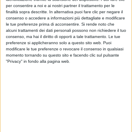
per consentire a noi e ai nostri partner il trattamento per le
01 mag 2020
NEWS
finalità sopra descritte. In alternativa puoi fare clic per negare il
consenso o accedere a informazioni più dettagliate e modificare
Primo Maggio, Eros Ramazzotti ringrazia gli
le tue preferenze prima di acconsentire.
Si rende noto che
eroi in corsia: “Non molliamo”
alcuni trattamenti dei dati personali possono non richiedere il tuo
consenso, ma hai il diritto di opporti a tale trattamento. Le tue
“Grazie a voi e a chi in questi mesi sta lavorando e
preferenze si applicheranno solo a questo sito web. Puoi
rischiando la vita”
modificare le tue preferenze o revocare il consenso in qualsiasi
momento tornando su questo sito e facendo clic sul pulsante
"Privacy" in fondo alla pagina web.