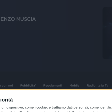
- ENZO MUSCIA
a con noi
Pubblicita'
Regolamenti
Mobile
Radio Italia Tv
iorità
 opere dell'ingegno
Sede Amministrativa: Viale Europa 49, 20
dispositivo, come i cookie, e trattiamo dati personali, come identifica
i d'autore e dei diritti
02 25444220