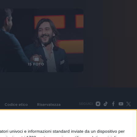
15
FOTO
SEGUICI
Codice etico
Riservatezza
093 Cologno Monzese (Mi) |Tel. +39 02 254441 | Fax +39
TORNA SU
tori univoci e informazioni standard inviate da un dispositivo per