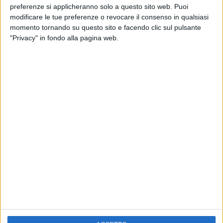
preferenze si applicheranno solo a questo sito web. Puoi
modificare le tue preferenze o revocare il consenso in qualsiasi
23 lug 2019
NEWS
momento tornando su questo sito e facendo clic sul pulsante
"Privacy" in fondo alla pagina web.
Rovazzi, Senza pensieri con Bertè e J-Ax:
“Nel video realizzo un sogno”
La clip, in cui c'è anche Mentana, esce questa
settimana: ecco la trama
Chi siamo
Contattaci
Privacy
Lavora con noi
Pubblicita'
Regolamenti
Mobile
Radio Italia Tv