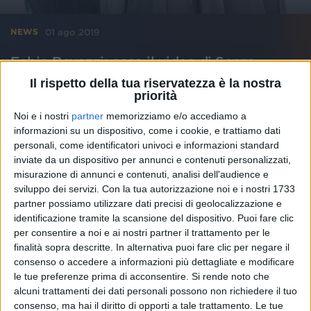
01 ago 2019
NEWS
Fabio Rovazzi: ecco il video di Senza
Pensieri feat. Loredana Bertè e J-Ax
Il rispetto della tua riservatezza è la nostra
priorità
Nella clip Bonolis, Marzullo, Terence Hill, Fazio,
Mentana, Biaggi e Kokeshi
Noi e i nostri
partner
memorizziamo e/o accediamo a
informazioni su un dispositivo, come i cookie, e trattiamo dati
personali, come identificatori univoci e informazioni standard
inviate da un dispositivo per annunci e contenuti personalizzati,
misurazione di annunci e contenuti, analisi dell'audience e
sviluppo dei servizi.
Con la tua autorizzazione noi e i nostri 1733
partner possiamo utilizzare dati precisi di geolocalizzazione e
identificazione tramite la scansione del dispositivo. Puoi fare clic
per consentire a noi e ai nostri partner il trattamento per le
finalità sopra descritte. In alternativa puoi fare clic per negare il
consenso o accedere a informazioni più dettagliate e modificare
le tue preferenze prima di acconsentire.
Si rende noto che
alcuni trattamenti dei dati personali possono non richiedere il tuo
consenso, ma hai il diritto di opporti a tale trattamento. Le tue