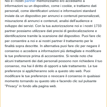
Noi e i nostri
partner
memorizziamo e/o accediamo a
informazioni su un dispositivo, come i cookie, e trattiamo dati
personali, come identificatori univoci e informazioni standard
inviate da un dispositivo per annunci e contenuti personalizzati,
misurazione di annunci e contenuti, analisi dell'audience e
25 feb 2020
NEWS
sviluppo dei servizi.
Con la tua autorizzazione noi e i nostri 1733
Emma Marrone: “Quando arriva il nuovo
partner possiamo utilizzare dati precisi di geolocalizzazione e
identificazione tramite la scansione del dispositivo. Puoi fare clic
singolo? Manca poco poco poco”
per consentire a noi e ai nostri partner il trattamento per le
La cantante parla di Vasco Rossi, Arena di Verona,
finalità sopra descritte. In alternativa puoi fare clic per negare il
del tour e di se stessa
consenso o accedere a informazioni più dettagliate e modificare
le tue preferenze prima di acconsentire.
Si rende noto che
alcuni trattamenti dei dati personali possono non richiedere il tuo
consenso, ma hai il diritto di opporti a tale trattamento. Le tue
preferenze si applicheranno solo a questo sito web. Puoi
modificare le tue preferenze o revocare il consenso in qualsiasi
momento tornando su questo sito e facendo clic sul pulsante
"Privacy" in fondo alla pagina web.