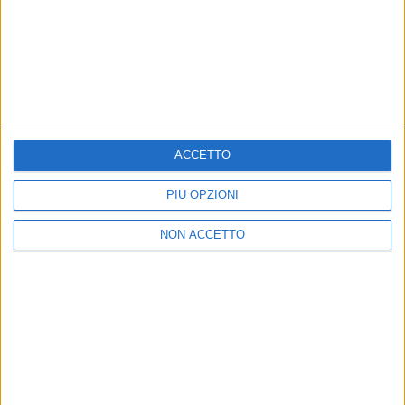
06 dic 2019
NEWS
Emma Marrone canta “Stupida allegria” con
la piccola Sofia: ecco il video
ACCETTO
Il nuovo singolo dell'album “Fortuna” segue il
successo di “Io sono bella”
PIÙ OPZIONI
NON ACCETTO
Chi siamo
Contattaci
Privacy
Lavora con noi