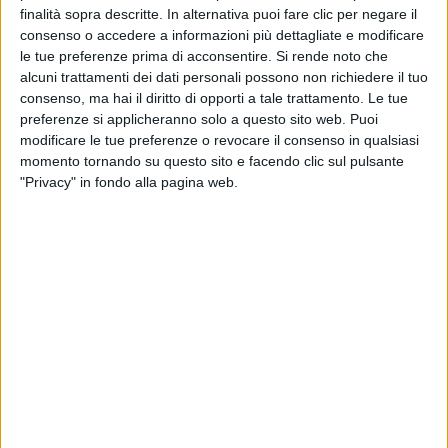
finalità sopra descritte. In alternativa puoi fare clic per negare il
consenso o accedere a informazioni più dettagliate e modificare
le tue preferenze prima di acconsentire.
Si rende noto che
alcuni trattamenti dei dati personali possono non richiedere il tuo
consenso, ma hai il diritto di opporti a tale trattamento. Le tue
03 gen 2019
NEWS
preferenze si applicheranno solo a questo sito web. Puoi
Prima volta in montagna per Emma: le foto
modificare le tue preferenze o revocare il consenso in qualsiasi
da “regina delle nevi”
momento tornando su questo sito e facendo clic sul pulsante
"Privacy" in fondo alla pagina web.
“Non avevo mai visto la neve e la montagna.
Figuratevi una bufera”