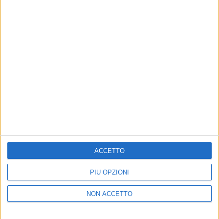
20 nov 2018
NEWS
Emma: “Essere Qui - Boom Edition è l’atto
finale del progetto”
Racconta il suo 2018, le canzoni inedite e il suo
rapporto con i social
ACCETTO
PIÙ OPZIONI
NON ACCETTO