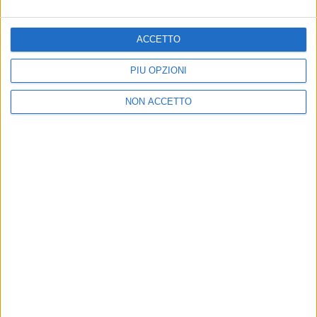
ACCETTO
PIÙ OPZIONI
03 mag 2021
NEWS
NON ACCETTO
Emma: confermato il live il 6 giugno
all'Arena di Verona
Gli aggiornamenti sul Fortuna Tour e gli auguri a
Elodie