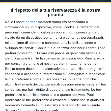
Il rispetto della tua riservatezza è la nostra
priorità
Noi e i nostri
partner
memorizziamo e/o accediamo a
informazioni su un dispositivo, come i cookie, e trattiamo dati
personali, come identificatori univoci e informazioni standard
inviate da un dispositivo per annunci e contenuti personalizzati,
misurazione di annunci e contenuti, analisi dell'audience e
sviluppo dei servizi.
Con la tua autorizzazione noi e i nostri 1733
partner possiamo utilizzare dati precisi di geolocalizzazione e
identificazione tramite la scansione del dispositivo. Puoi fare clic
per consentire a noi e ai nostri partner il trattamento per le
01 set 2023
IL SINGOLO È GIÀ UNA HIT
finalità sopra descritte. In alternativa puoi fare clic per negare il
consenso o accedere a informazioni più dettagliate e modificare
Emma, il ritorno. “Iniziamo dalla fine” e tre
le tue preferenze prima di acconsentire.
Si rende noto che
nuovi concerti nei club
alcuni trattamenti dei dati personali possono non richiedere il tuo
consenso, ma hai il diritto di opporti a tale trattamento. Le tue
La canzone è stata l’ultima del disco “
Souvenir
” ad
essere stata chiusa. L’album arriverà in autunno. “
É
preferenze si applicheranno solo a questo sito web. Puoi
iniziato un nuovo viaggio. Sono onorata di avere così
modificare le tue preferenze o revocare il consenso in qualsiasi
tanta gente a bordo. Vi amo
”: il suo messaggio per i
momento tornando su questo sito e facendo clic sul pulsante
fan
"Privacy" in fondo alla pagina web.