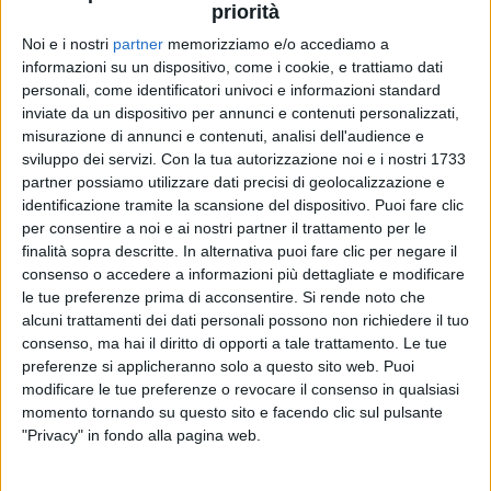
priorità
Noi e i nostri
partner
memorizziamo e/o accediamo a
informazioni su un dispositivo, come i cookie, e trattiamo dati
04 apr 2020
NEWS
personali, come identificatori univoci e informazioni standard
inviate da un dispositivo per annunci e contenuti personalizzati,
La voce di Elisa nel documentario Disney
misurazione di annunci e contenuti, analisi dell'audience e
“La famiglia di elefanti”
sviluppo dei servizi.
Con la tua autorizzazione noi e i nostri 1733
È la voce narrante: “Ce l'ho messa tutta a togliere il
partner possiamo utilizzare dati precisi di geolocalizzazione e
mio accento”
identificazione tramite la scansione del dispositivo. Puoi fare clic
per consentire a noi e ai nostri partner il trattamento per le
finalità sopra descritte. In alternativa puoi fare clic per negare il
consenso o accedere a informazioni più dettagliate e modificare
le tue preferenze prima di acconsentire.
Si rende noto che
alcuni trattamenti dei dati personali possono non richiedere il tuo
consenso, ma hai il diritto di opporti a tale trattamento. Le tue
preferenze si applicheranno solo a questo sito web. Puoi
modificare le tue preferenze o revocare il consenso in qualsiasi
momento tornando su questo sito e facendo clic sul pulsante
Chi siamo
Contattaci
"Privacy" in fondo alla pagina web.
Privacy
Lavora con noi
Pubblicita'
Regolamenti