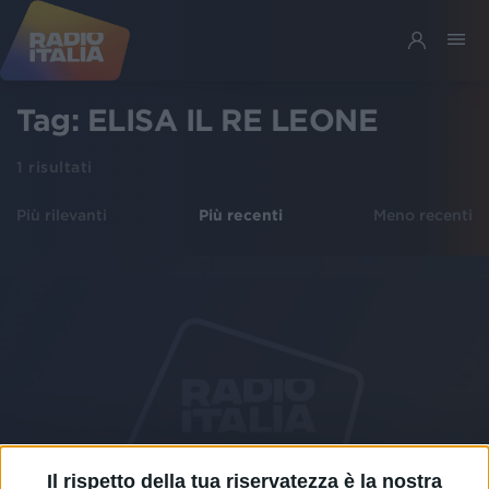
Tag:
ELISA IL RE LEONE
1
risultati
Più rilevanti
Più recenti
Meno recenti
Il rispetto della tua riservatezza è la nostra