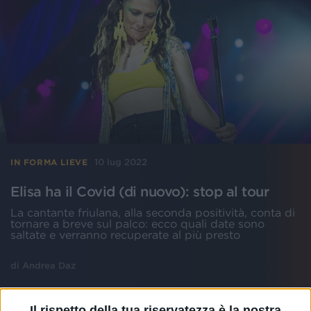
10 lug 2022
IN FORMA LIEVE
Elisa ha il Covid (di nuovo): stop al tour
La cantante friulana, alla seconda positività, conta di
tornare a breve sul palco: ecco quali date sono
saltate e verranno recuperate al più presto
di
Andrea Daz
Il rispetto della tua riservatezza è la nostra