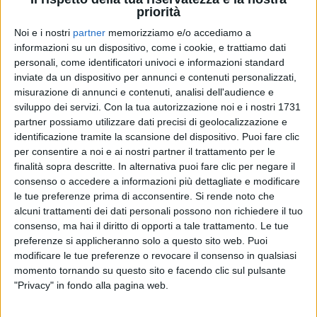
priorità
Noi e i nostri
partner
memorizziamo e/o accediamo a
informazioni su un dispositivo, come i cookie, e trattiamo dati
personali, come identificatori univoci e informazioni standard
inviate da un dispositivo per annunci e contenuti personalizzati,
misurazione di annunci e contenuti, analisi dell'audience e
sviluppo dei servizi.
Con la tua autorizzazione noi e i nostri 1731
partner possiamo utilizzare dati precisi di geolocalizzazione e
identificazione tramite la scansione del dispositivo. Puoi fare clic
per consentire a noi e ai nostri partner il trattamento per le
finalità sopra descritte. In alternativa puoi fare clic per negare il
consenso o accedere a informazioni più dettagliate e modificare
le tue preferenze prima di acconsentire.
Si rende noto che
29 giu 2022
BACK TO THE FUTURE LIVE TOUR
alcuni trattamenti dei dati personali possono non richiedere il tuo
Elisa dice la sua dopo il crollo del tetto del
consenso, ma hai il diritto di opporti a tale trattamento. Le tue
palco a Bassano
preferenze si applicheranno solo a questo sito web. Puoi
modificare le tue preferenze o revocare il consenso in qualsiasi
“
La sicurezza di tutti è una mia priorità
”, scrive la
momento tornando su questo sito e facendo clic sul pulsante
cantante. La data è stata rinviata al 3 agosto, la
"Privacy" in fondo alla pagina web.
tournée scatta quindi giovedì 30 giugno da Torino. “
Io ci sono. Noi ci siamo. Vi porterò tutto quello che
ho. Come sempre
”