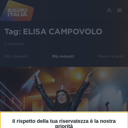
Tag:
ELISA CAMPOVOLO
1
risultati
Più rilevanti
Più recenti
Meno recenti
Il rispetto della tua riservatezza è la nostra
priorità