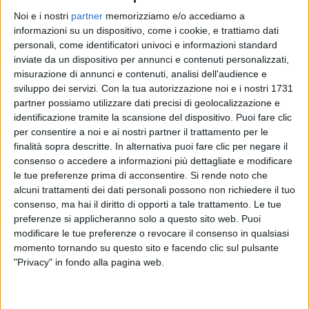
Noi e i nostri
partner
memorizziamo e/o accediamo a
informazioni su un dispositivo, come i cookie, e trattiamo dati
ELISA
personali, come identificatori univoci e informazioni standard
inviate da un dispositivo per annunci e contenuti personalizzati,
Soundtrack live '97 - '27
misurazione di annunci e contenuti, analisi dell'audience e
sviluppo dei servizi.
Con la tua autorizzazione noi e i nostri 1731
partner possiamo utilizzare dati precisi di geolocalizzazione e
identificazione tramite la scansione del dispositivo. Puoi fare clic
per consentire a noi e ai nostri partner il trattamento per le
finalità sopra descritte. In alternativa puoi fare clic per negare il
consenso o accedere a informazioni più dettagliate e modificare
le tue preferenze prima di acconsentire.
Si rende noto che
alcuni trattamenti dei dati personali possono non richiedere il tuo
consenso, ma hai il diritto di opporti a tale trattamento. Le tue
preferenze si applicheranno solo a questo sito web. Puoi
Chi siamo
Contattaci
modificare le tue preferenze o revocare il consenso in qualsiasi
Privacy
Lavora con noi
momento tornando su questo sito e facendo clic sul pulsante
"Privacy" in fondo alla pagina web.
Pubblicita'
Regolamenti
Mobile
Radio Italia Tv
Codice etico
Riservatezza