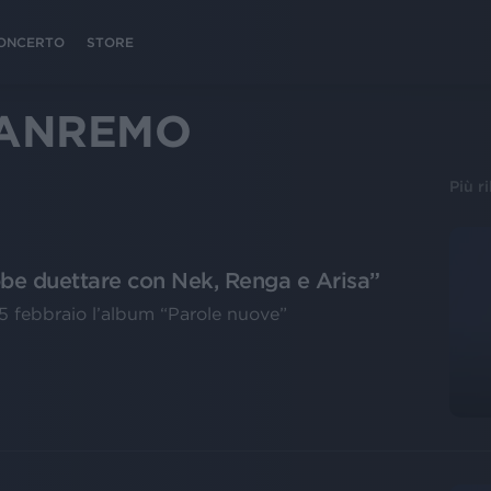
 CONCERTO
STORE
SANREMO
Più r
bbe duettare con Nek, Renga e Arisa”
15 febbraio l’album “Parole nuove”