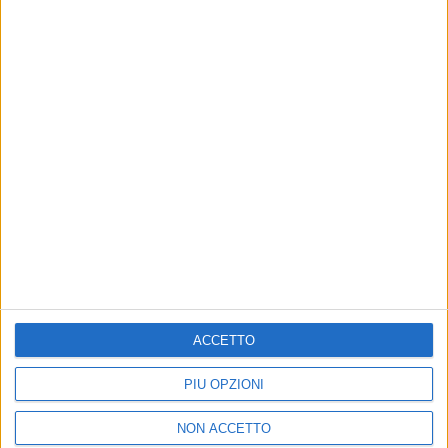
07 feb 2019
NEWS
Einar, Sanremo: “Voglio fare bene senza
pensare alle classifiche”
Duetterà con Biondo e Sergio Sylvestre in “Parole
nuove
ACCETTO
PIÙ OPZIONI
NON ACCETTO
Chi siamo
Contattaci