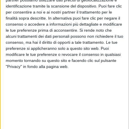
partner possiamo utilizzare dati precisi di geolocalizzazione e
identificazione tramite la scansione del dispositivo. Puoi fare clic
per consentire a noi e ai nostri partner il trattamento per le
finalità sopra descritte. In alternativa puoi fare clic per negare il
09 feb 2019
NEWS
consenso o accedere a informazioni più dettagliate e modificare
le tue preferenze prima di acconsentire.
Si rende noto che
Einar a Radio Italia prima della finale:
alcuni trattamenti dei dati personali possono non richiedere il tuo
“Fiero del mio 1° Sanremo”
consenso, ma hai il diritto di opporti a tale trattamento. Le tue
“Torno a Cuba a fine marzo, mi manca troppo mia
preferenze si applicheranno solo a questo sito web. Puoi
nonna…”
modificare le tue preferenze o revocare il consenso in qualsiasi
momento tornando su questo sito e facendo clic sul pulsante
di
Andrea Daz
"Privacy" in fondo alla pagina web.