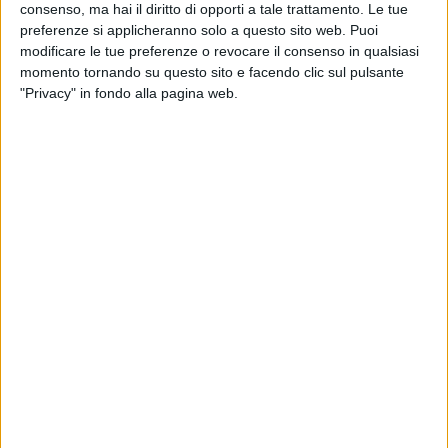
consenso, ma hai il diritto di opporti a tale trattamento. Le tue
preferenze si applicheranno solo a questo sito web. Puoi
modificare le tue preferenze o revocare il consenso in qualsiasi
02 mar 2018
NEWS
momento tornando su questo sito e facendo clic sul pulsante
Emma: quanti baci nel video del nuovo
"Privacy" in fondo alla pagina web.
singolo “Effetto domino”!
La canzone al top su Twitter: potete ascoltarla su
Radio Italia
di
Andrea Basso
Chi siamo
Contattaci
Privacy
Lavora con noi