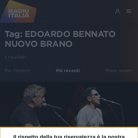
Tag:
EDOARDO BENNATO
NUOVO BRANO
1
risultati
Più rilevanti
Più recenti
Meno recenti
Il rispetto della tua riservatezza è la nostra