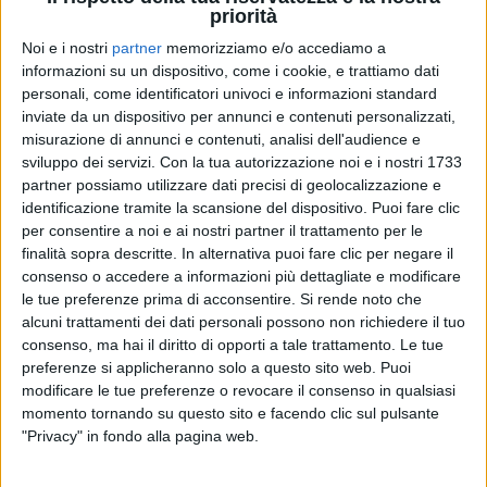
priorità
Noi e i nostri
partner
memorizziamo e/o accediamo a
informazioni su un dispositivo, come i cookie, e trattiamo dati
19 apr 2020
NEWS
personali, come identificatori univoci e informazioni standard
inviate da un dispositivo per annunci e contenuti personalizzati,
Edoardo ed Eugenio Bennato: il singolo “La
misurazione di annunci e contenuti, analisi dell'audience e
realtà non può essere questa”
sviluppo dei servizi.
Con la tua autorizzazione noi e i nostri 1733
partner possiamo utilizzare dati precisi di geolocalizzazione e
I proventi della canzone saranno devoluti in
beneficenza
identificazione tramite la scansione del dispositivo. Puoi fare clic
per consentire a noi e ai nostri partner il trattamento per le
finalità sopra descritte. In alternativa puoi fare clic per negare il
consenso o accedere a informazioni più dettagliate e modificare
le tue preferenze prima di acconsentire.
Si rende noto che
alcuni trattamenti dei dati personali possono non richiedere il tuo
consenso, ma hai il diritto di opporti a tale trattamento. Le tue
preferenze si applicheranno solo a questo sito web. Puoi
modificare le tue preferenze o revocare il consenso in qualsiasi
momento tornando su questo sito e facendo clic sul pulsante
Chi siamo
Contattaci
"Privacy" in fondo alla pagina web.
Privacy
Lavora con noi