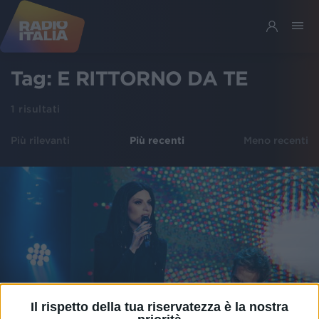
Tag:
E RITTORNO DA TE
1
risultati
Più rilevanti
Più recenti
Meno recenti
Il rispetto della tua riservatezza è la nostra