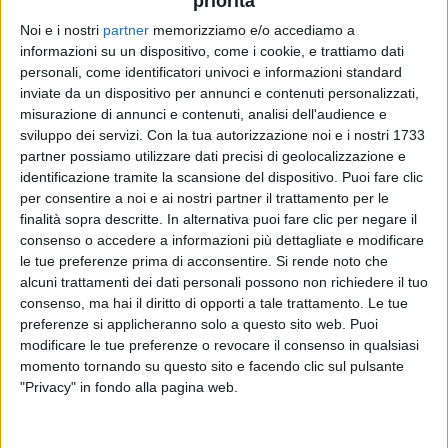
priorità
Noi e i nostri
partner
memorizziamo e/o accediamo a
informazioni su un dispositivo, come i cookie, e trattiamo dati
VIDEO
personali, come identificatori univoci e informazioni standard
inviate da un dispositivo per annunci e contenuti personalizzati,
Laura Pausini - E ritorno da te (Radio Italia
misurazione di annunci e contenuti, analisi dell'audience e
Live 20/03/26)
sviluppo dei servizi.
Con la tua autorizzazione noi e i nostri 1733
partner possiamo utilizzare dati precisi di geolocalizzazione e
identificazione tramite la scansione del dispositivo. Puoi fare clic
per consentire a noi e ai nostri partner il trattamento per le
finalità sopra descritte. In alternativa puoi fare clic per negare il
consenso o accedere a informazioni più dettagliate e modificare
le tue preferenze prima di acconsentire.
Si rende noto che
alcuni trattamenti dei dati personali possono non richiedere il tuo
consenso, ma hai il diritto di opporti a tale trattamento. Le tue
preferenze si applicheranno solo a questo sito web. Puoi
modificare le tue preferenze o revocare il consenso in qualsiasi
Chi siamo
Contattaci
momento tornando su questo sito e facendo clic sul pulsante
Privacy
Lavora con noi
"Privacy" in fondo alla pagina web.
Pubblicita'
Regolamenti
Mobile
Radio Italia Tv