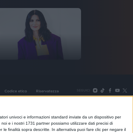
SEGUICI
Codice etico
Riservatezza
093 Cologno Monzese (Mi) |Tel. +39 02 254441 | Fax +39
TORNA SU
tori univoci e informazioni standard inviate da un dispositivo per
noi e i nostri 1731 partner possiamo utilizzare dati precisi di
le finalità sopra descritte. In alternativa puoi fare clic per negare il