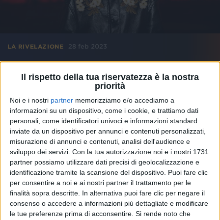
28 feb 2023
LA RIVELAZIONE
Diodato annuncia il nuovo album... "Così
Il rispetto della tua riservatezza è la nostra
speciale"!
priorità
Dopo il successo del precedente disco "Che vita
Noi e i nostri
partner
memorizziamo e/o accediamo a
meravigliosa", il cantautore è pronto a tornare con un
nuovo progetto
informazioni su un dispositivo, come i cookie, e trattiamo dati
personali, come identificatori univoci e informazioni standard
inviate da un dispositivo per annunci e contenuti personalizzati,
di
Maria Vittoria Pezzoni
misurazione di annunci e contenuti, analisi dell'audience e
sviluppo dei servizi.
Con la tua autorizzazione noi e i nostri 1731
partner possiamo utilizzare dati precisi di geolocalizzazione e
identificazione tramite la scansione del dispositivo. Puoi fare clic
per consentire a noi e ai nostri partner il trattamento per le
finalità sopra descritte. In alternativa puoi fare clic per negare il
consenso o accedere a informazioni più dettagliate e modificare
le tue preferenze prima di acconsentire.
Si rende noto che