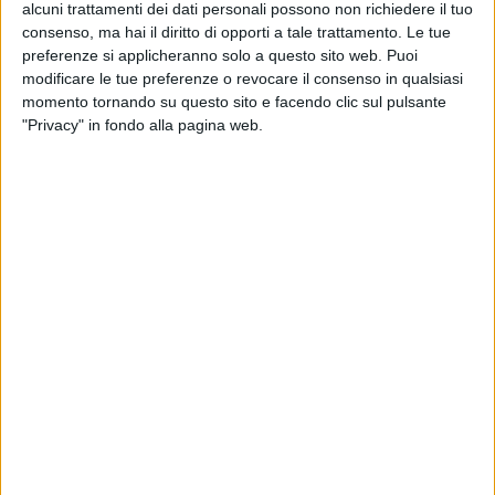
alcuni trattamenti dei dati personali possono non richiedere il tuo
consenso, ma hai il diritto di opporti a tale trattamento. Le tue
preferenze si applicheranno solo a questo sito web. Puoi
modificare le tue preferenze o revocare il consenso in qualsiasi
momento tornando su questo sito e facendo clic sul pulsante
"Privacy" in fondo alla pagina web.
21 gen 2020
NEWS
Diodato, Sanremo 2020 e il nuovo album:
ecco tracklist e copertina
“Nella cover tanti richiami alle 11 canzoni: provate a
indovinare quali”