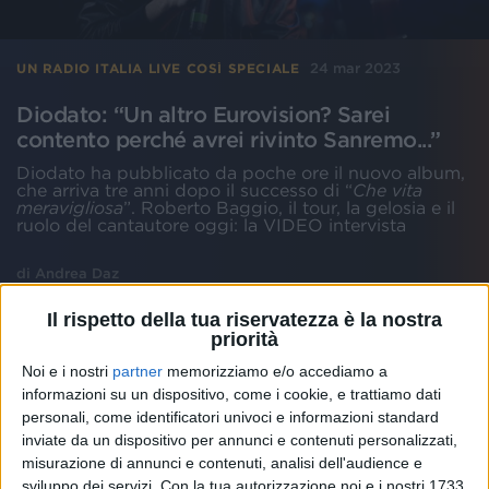
24 mar 2023
UN RADIO ITALIA LIVE COSÌ SPECIALE
Diodato: “Un altro Eurovision? Sarei
contento perché avrei rivinto Sanremo...”
Diodato ha pubblicato da poche ore il nuovo album,
che arriva tre anni dopo il successo di “
Che vita
meravigliosa
”. Roberto Baggio, il tour, la gelosia e il
ruolo del cantautore oggi: la VIDEO intervista
di
Andrea Daz
Il rispetto della tua riservatezza è la nostra
priorità
Noi e i nostri
partner
memorizziamo e/o accediamo a
informazioni su un dispositivo, come i cookie, e trattiamo dati
personali, come identificatori univoci e informazioni standard
inviate da un dispositivo per annunci e contenuti personalizzati,
misurazione di annunci e contenuti, analisi dell'audience e
sviluppo dei servizi.
Con la tua autorizzazione noi e i nostri 1733