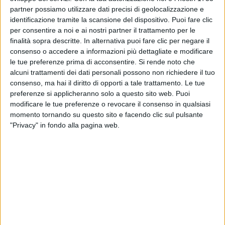
partner possiamo utilizzare dati precisi di geolocalizzazione e
identificazione tramite la scansione del dispositivo. Puoi fare clic
per consentire a noi e ai nostri partner il trattamento per le
finalità sopra descritte. In alternativa puoi fare clic per negare il
consenso o accedere a informazioni più dettagliate e modificare
le tue preferenze prima di acconsentire.
Si rende noto che
22 mag 2020
NEWS
alcuni trattamenti dei dati personali possono non richiedere il tuo
consenso, ma hai il diritto di opporti a tale trattamento. Le tue
Diodato canta Un'altra estate, scritta in
preferenze si applicheranno solo a questo sito web. Puoi
lockdown e prodotta in Fase 2
modificare le tue preferenze o revocare il consenso in qualsiasi
Il nuovo singolo è stato realizzato a distanza grazie
momento tornando su questo sito e facendo clic sul pulsante
alla tecnologia
"Privacy" in fondo alla pagina web.