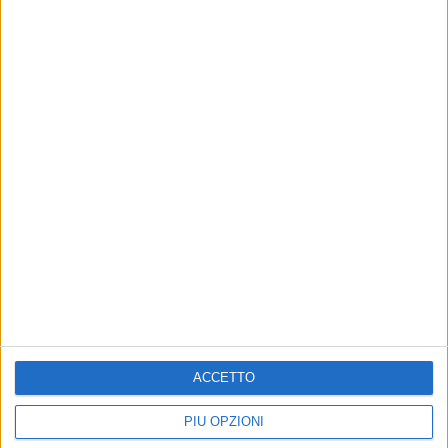
12 feb 2020
NEWS
Eurovision 2020, conferma via social.
Diodato rappresenterà l’Italia
“La sua canzone per Rotterdam sarà confermata
presto”
di
Andrea Daz
ACCETTO
PIÙ OPZIONI