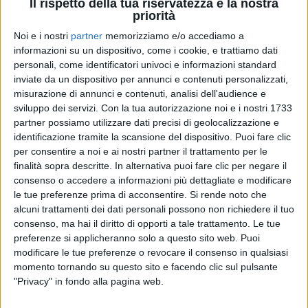
Il rispetto della tua riservatezza è la nostra
priorità
Noi e i nostri
partner
memorizziamo e/o accediamo a
informazioni su un dispositivo, come i cookie, e trattiamo dati
personali, come identificatori univoci e informazioni standard
inviate da un dispositivo per annunci e contenuti personalizzati,
misurazione di annunci e contenuti, analisi dell'audience e
02 gen 2025
ELISA
sviluppo dei servizi.
Con la tua autorizzazione noi e i nostri 1733
partner possiamo utilizzare dati precisi di geolocalizzazione e
DILLO SOLO AL BUIO
identificazione tramite la scansione del dispositivo. Puoi fare clic
Disco Italia dal 03 al 09 Gennaio 2025
per consentire a noi e ai nostri partner il trattamento per le
Su Radio Italia e Radio Italia Tv
finalità sopra descritte. In alternativa puoi fare clic per negare il
alle 02:10, 05:10, 07:10, 10:10, 14:10, 16:10, 19:10,
consenso o accedere a informazioni più dettagliate e modificare
23:10
le tue preferenze prima di acconsentire.
Si rende noto che
alcuni trattamenti dei dati personali possono non richiedere il tuo
consenso, ma hai il diritto di opporti a tale trattamento. Le tue
preferenze si applicheranno solo a questo sito web. Puoi
modificare le tue preferenze o revocare il consenso in qualsiasi
momento tornando su questo sito e facendo clic sul pulsante
"Privacy" in fondo alla pagina web.