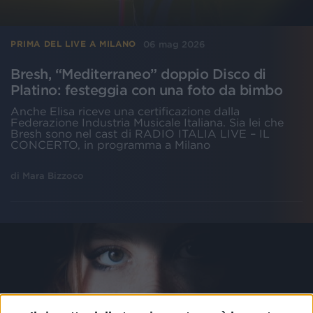
06 mag 2026
PRIMA DEL LIVE A MILANO
Bresh, “Mediterraneo” doppio Disco di
Platino: festeggia con una foto da bimbo
Anche Elisa riceve una certificazione dalla
Federazione Industria Musicale Italiana. Sia lei che
Bresh sono nel cast di RADIO ITALIA LIVE – IL
CONCERTO, in programma a Milano
di
Mara Bizzoco