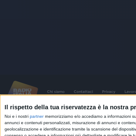
Chi siamo
Contattaci
Privacy
Lavor
Il rispetto della tua riservatezza è la nostra pr
©
2026
RADIO ITALIA S.p.A. P.IVA 06832230152 | Tutti i diritti riservati. Per le
Noi e i nostri
partner
memorizziamo e/o accediamo a informazioni su un 
contenute nel sito sono stati assolti gli obblighi derivanti dalla normativa dei diritt
connessi.
annunci e contenuti personalizzati, misurazione di annunci e contenuti
geolocalizzazione e identificazione tramite la scansione del dispositivo.
Capitale Sociale € 580.000,00 interamente versato. Iscr. Reg. Imprese Milano - C
06832230152. Iscritta al R.E.A. di Milano al n° 1125258. Testata giornalistica Reg
consenso o accedere a informazioni più dettagliate e modificare le t