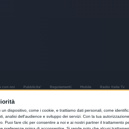
a con noi
Pubblicita'
Regolamenti
Mobile
Radio Italia Tv
iorità
 opere dell'ingegno
Sede Amministrativa: Viale Europa 49, 20
dispositivo, come i cookie, e trattiamo dati personali, come identifica
i d'autore e dei diritti
02 25444220
, analisi dell'audience e sviluppo dei servizi.
Con la tua autorizzazione 
 Puoi fare clic per consentire a noi e ai nostri partner il trattamento per 
.F. e n° iscrizione
Sede Legale: Via Savona 97, 20144 Milano
istrata n°286 - 3 Aprile
ue preferenze prima di acconsentire.
Si rende noto che alcuni trattament