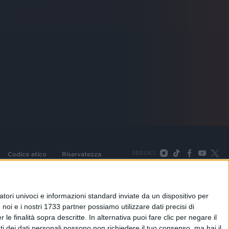
SEGUICI
Codice etico
Riservatezza
093 Cologno Monzese (Mi) |Tel. +39 02 254441 | Fax +39
TORNA SU
tori univoci e informazioni standard inviate da un dispositivo per
noi e i nostri 1733 partner possiamo utilizzare dati precisi di
le finalità sopra descritte. In alternativa puoi fare clic per negare il
i dei dati personali possono non richiedere il tuo consenso, ma hai il