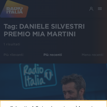
Tag:
DANIELE SILVESTRI
PREMIO MIA MARTINI
1
risultati
Più rilevanti
Più recenti
Meno recenti