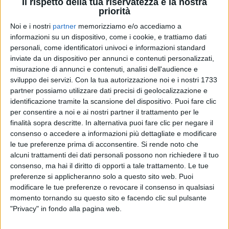
Il rispetto della tua riservatezza è la nostra
priorità
Noi e i nostri
partner
memorizziamo e/o accediamo a
informazioni su un dispositivo, come i cookie, e trattiamo dati
personali, come identificatori univoci e informazioni standard
10 feb 2019
NEWS
inviate da un dispositivo per annunci e contenuti personalizzati,
misurazione di annunci e contenuti, analisi dell'audience e
Sanremo: a Silvestri i premi Mia Martini,
sviluppo dei servizi.
Con la tua autorizzazione noi e i nostri 1733
Sala Stampa e Bardotti
partner possiamo utilizzare dati precisi di geolocalizzazione e
A Cristicchi il Premio Sergio Endrigo e il Premio
identificazione tramite la scansione del dispositivo. Puoi fare clic
Bigazzi
per consentire a noi e ai nostri partner il trattamento per le
finalità sopra descritte. In alternativa puoi fare clic per negare il
consenso o accedere a informazioni più dettagliate e modificare
le tue preferenze prima di acconsentire.
Si rende noto che
alcuni trattamenti dei dati personali possono non richiedere il tuo
consenso, ma hai il diritto di opporti a tale trattamento. Le tue
preferenze si applicheranno solo a questo sito web. Puoi
modificare le tue preferenze o revocare il consenso in qualsiasi
momento tornando su questo sito e facendo clic sul pulsante
"Privacy" in fondo alla pagina web.
Chi siamo
Contattaci
Privacy
Lavora con noi