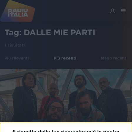
Tag:
DALLE MIE PARTI
1
risultati
Più rilevanti
Più recenti
Meno recenti