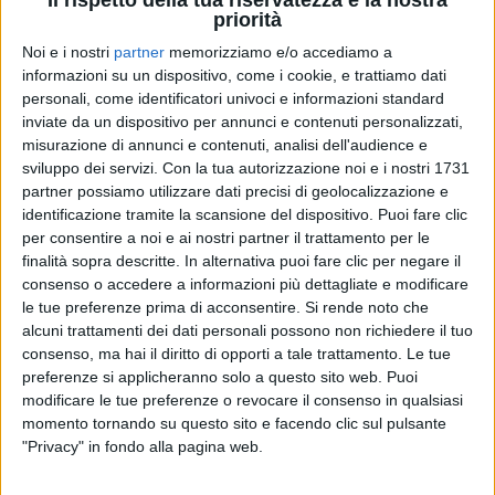
Il rispetto della tua riservatezza è la nostra
priorità
20 apr 2021
NEWS
Noi e i nostri
partner
memorizziamo e/o accediamo a
informazioni su un dispositivo, come i cookie, e trattiamo dati
I Negramaro vincono il Premio Amnesty
personali, come identificatori univoci e informazioni standard
con “Dalle mie parti”
inviate da un dispositivo per annunci e contenuti personalizzati,
misurazione di annunci e contenuti, analisi dell'audience e
È la miglior canzone sui diritti umani: Sangiorgi si
sviluppo dei servizi.
Con la tua autorizzazione noi e i nostri 1731
emoziona e la canta sui social
partner possiamo utilizzare dati precisi di geolocalizzazione e
identificazione tramite la scansione del dispositivo. Puoi fare clic
di
Andrea Basso
per consentire a noi e ai nostri partner il trattamento per le
finalità sopra descritte. In alternativa puoi fare clic per negare il
consenso o accedere a informazioni più dettagliate e modificare
le tue preferenze prima di acconsentire.
Si rende noto che
alcuni trattamenti dei dati personali possono non richiedere il tuo
consenso, ma hai il diritto di opporti a tale trattamento. Le tue
preferenze si applicheranno solo a questo sito web. Puoi
modificare le tue preferenze o revocare il consenso in qualsiasi
momento tornando su questo sito e facendo clic sul pulsante
"Privacy" in fondo alla pagina web.
Chi siamo
Contattaci
Privacy
Lavora con noi