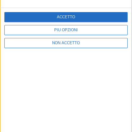
di
Andrea Basso
ACCETTO
PIÙ OPZIONI
NON ACCETTO
04 mar 2021
NEWS
Gaia, debutto a Sanremo con “incidente”
sexy: “Non me ne sono accorta!”