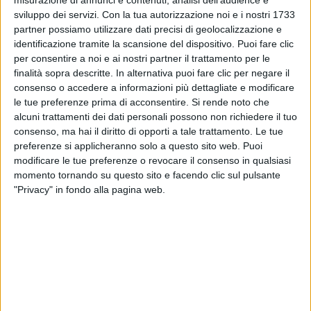
misurazione di annunci e contenuti, analisi dell'audience e
Gaia - Cuore Amaro (Radio Italia Live
sviluppo dei servizi.
Con la tua autorizzazione noi e i nostri 1733
21/03/25)
partner possiamo utilizzare dati precisi di geolocalizzazione e
identificazione tramite la scansione del dispositivo. Puoi fare clic
per consentire a noi e ai nostri partner il trattamento per le
finalità sopra descritte. In alternativa puoi fare clic per negare il
consenso o accedere a informazioni più dettagliate e modificare
le tue preferenze prima di acconsentire.
Si rende noto che
alcuni trattamenti dei dati personali possono non richiedere il tuo
consenso, ma hai il diritto di opporti a tale trattamento. Le tue
preferenze si applicheranno solo a questo sito web. Puoi
modificare le tue preferenze o revocare il consenso in qualsiasi
momento tornando su questo sito e facendo clic sul pulsante
"Privacy" in fondo alla pagina web.
1
VIDEO
23 gen 2025
SANREMO ITALIANO 2/02/2025
GAIA